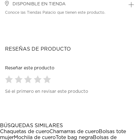
DISPONIBLE EN TIENDA
Conoce las Tiendas Palacio que tienen este producto.
RESEÑAS DE PRODUCTO
Reseñar este producto
Seleccionar
Seleccionar
Seleccionar
Seleccionar
Seleccionar
Sé el primero en revisar este producto
para
para
para
para
para
calificar
calificar
calificar
calificar
calificar
el
el
el
el
el
artículo
artículo
artículo
artículo
artículo
con
con
con
con
con
1
2
3
4
5
BÚSQUEDAS SIMILARES
estrella
estrellas.
estrellas.
estrellas.
estrellas.
Chaquetas de cuero
Chamarras de cuero
Bolsas tote
Esta
Esta
Esta
Esta
Esta
mujer
Mochila de cuero
Tote bag negra
Bolsas de
acción
acción
acción
acción
acción