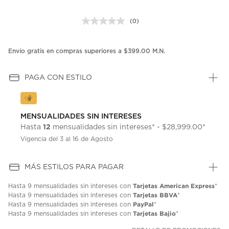
(0)
Sin
puntuación.
Enlace
en
Envío gratis en compras superiores a $399.00 M.N.
la
misma
página.
PAGA CON ESTILO
MENSUALIDADES SIN INTERESES
12
Hasta
mensualidades sin intereses* - $28,999.00*
Vigencia del 3 al 16 de Agosto
MÁS ESTILOS PARA PAGAR
Tarjetas American Express
Hasta
9 mensualidades
sin intereses con
*
Tarjetas BBVA
Hasta
9 mensualidades
sin intereses con
*
PayPal
Hasta
9 mensualidades
sin intereses con
*
Tarjetas Bajio
Hasta
9 mensualidades
sin intereses con
*