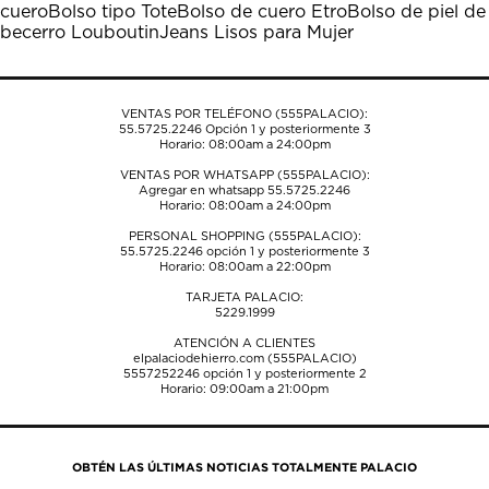
cuero
Bolso tipo Tote
Bolso de cuero Etro
Bolso de piel de
abrirá
abrirá
abrirá
abrirá
abrirá
becerro Louboutin
Jeans Lisos para Mujer
el
el
el
el
el
formulario
formulario
formulario
formulario
formulario
de
de
de
de
de
envío.
envío.
envío.
envío.
envío.
VENTAS POR TELÉFONO (555PALACIO):
55.5725.2246
Opción 1 y posteriormente 3
Horario: 08:00am a 24:00pm
VENTAS POR WHATSAPP (555PALACIO):
Agregar en whatsapp 55.5725.2246
Horario: 08:00am a 24:00pm
PERSONAL SHOPPING (555PALACIO):
55.5725.2246
opción 1 y posteriormente 3
Horario: 08:00am a 22:00pm
TARJETA PALACIO:
5229.1999
ATENCIÓN A CLIENTES
elpalaciodehierro.com (555PALACIO)
5557252246
opción 1 y posteriormente 2
Horario: 09:00am a 21:00pm
OBTÉN LAS ÚLTIMAS NOTICIAS TOTALMENTE PALACIO