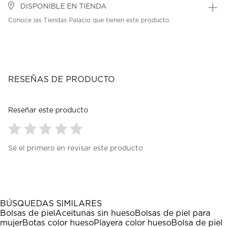
DISPONIBLE EN TIENDA
Conoce las Tiendas Palacio que tienen este producto.
RESEÑAS DE PRODUCTO
Reseñar este producto
Seleccionar
Seleccionar
Seleccionar
Seleccionar
Seleccionar
Sé el primero en revisar este producto
para
para
para
para
para
calificar
calificar
calificar
calificar
calificar
el
el
el
el
el
artículo
artículo
artículo
artículo
artículo
con
con
con
con
con
1
2
3
4
5
BÚSQUEDAS SIMILARES
estrella
estrellas.
estrellas.
estrellas.
estrellas.
Bolsas de piel
Aceitunas sin hueso
Bolsas de piel para
Esta
Esta
Esta
Esta
Esta
mujer
Botas color hueso
Playera color hueso
Bolsa de piel
acción
acción
acción
acción
acción