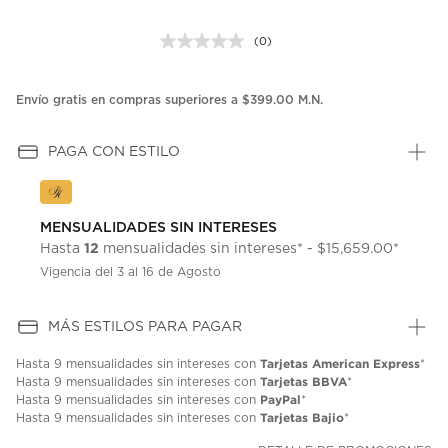
(0)
Sin
puntuación.
Enlace
en
Envío gratis en compras superiores a $399.00 M.N.
la
misma
página.
PAGA CON ESTILO
MENSUALIDADES SIN INTERESES
12
Hasta
mensualidades sin intereses* - $15,659.00*
Vigencia del 3 al 16 de Agosto
MÁS ESTILOS PARA PAGAR
Tarjetas American Express
Hasta
9 mensualidades
sin intereses con
*
Tarjetas BBVA
Hasta
9 mensualidades
sin intereses con
*
PayPal
Hasta
9 mensualidades
sin intereses con
*
Tarjetas Bajio
Hasta
9 mensualidades
sin intereses con
*