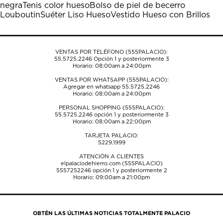
negra
Tenis color hueso
Bolso de piel de becerro
abrirá
abrirá
abrirá
abrirá
abrirá
Louboutin
Suéter Liso Hueso
Vestido Hueso con Brillos
el
el
el
el
el
formulario
formulario
formulario
formulario
formulario
de
de
de
de
de
envío.
envío.
envío.
envío.
envío.
VENTAS POR TELÉFONO (555PALACIO):
55.5725.2246
Opción 1 y posteriormente 3
Horario: 08:00am a 24:00pm
VENTAS POR WHATSAPP (555PALACIO):
Agregar en whatsapp 55.5725.2246
Horario: 08:00am a 24:00pm
PERSONAL SHOPPING (555PALACIO):
55.5725.2246
opción 1 y posteriormente 3
Horario: 08:00am a 22:00pm
TARJETA PALACIO:
5229.1999
ATENCIÓN A CLIENTES
elpalaciodehierro.com (555PALACIO)
5557252246
opción 1 y posteriormente 2
Horario: 09:00am a 21:00pm
OBTÉN LAS ÚLTIMAS NOTICIAS TOTALMENTE PALACIO