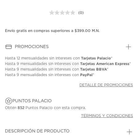
(0)
Sin
puntuación.
Enlace
en
Envío gratis en compras superiores a $399.00 M.N.
la
misma
página.
PROMOCIONES
Tarjetas Palacio
Hasta
12 mensualidades
sin intereses con
*
Tarjetas American Express
Hasta
9 mensualidades
sin intereses con
*
Tarjetas BBVA
Hasta
9 mensualidades
sin intereses con
*
PayPal
Hasta
9 mensualidades
sin intereses con
*
DETALLE DE PROMOCIONES
PUNTOS PALACIO
Obtén
852
Puntos Palacio con esta compra.
TÉRMINOS Y CONDICIONES
DESCRIPCIÓN DE PRODUCTO