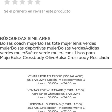
Seleccionar
Seleccionar
Seleccionar
Seleccionar
Seleccionar
Sé el primero en revisar este producto
para
para
para
para
para
calificar
calificar
calificar
calificar
calificar
el
el
el
el
el
artículo
artículo
artículo
artículo
artículo
con
con
con
con
con
1
2
3
4
5
BÚSQUEDAS SIMILARES
estrella
estrellas.
estrellas.
estrellas.
estrellas.
Bolsas coach mujer
Bolsas tote mujer
Tenis verdes
Esta
Esta
Esta
Esta
Esta
mujer
Bolsas deportivas mujer
Bolsas verdes
Adidas
acción
acción
acción
acción
acción
verdes mujer
Suéter verde mujer
Jeans Lisos para
abrirá
abrirá
abrirá
abrirá
abrirá
Mujer
Bolsa Crossbody Olivo
Bolsa Crossbody Reciclada
el
el
el
el
el
formulario
formulario
formulario
formulario
formulario
de
de
de
de
de
envío.
envío.
envío.
envío.
envío.
VENTAS POR TELÉFONO (555PALACIO):
55.5725.2246
Opción 1 y posteriormente 3
Horario: 08:00am a 24:00pm
VENTAS POR WHATSAPP (555PALACIO):
Agregar en whatsapp 55.5725.2246
Horario: 08:00am a 24:00pm
PERSONAL SHOPPING (555PALACIO):
55.5725.2246
opción 1 y posteriormente 3
Horario: 08:00am a 22:00pm