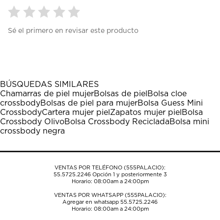
Seleccionar
Seleccionar
Seleccionar
Seleccionar
Seleccionar
Sé el primero en revisar este producto
para
para
para
para
para
calificar
calificar
calificar
calificar
calificar
el
el
el
el
el
artículo
artículo
artículo
artículo
artículo
con
con
con
con
con
1
2
3
4
5
BÚSQUEDAS SIMILARES
estrella
estrellas.
estrellas.
estrellas.
estrellas.
Chamarras de piel mujer
Bolsas de piel
Bolsa cloe
Esta
Esta
Esta
Esta
Esta
crossbody
Bolsas de piel para mujer
Bolsa Guess Mini
acción
acción
acción
acción
acción
Crossbody
Cartera mujer piel
Zapatos mujer piel
Bolsa
abrirá
abrirá
abrirá
abrirá
abrirá
Crossbody Olivo
Bolsa Crossbody Reciclada
Bolsa mini
el
el
el
el
el
crossbody negra
formulario
formulario
formulario
formulario
formulario
de
de
de
de
de
envío.
envío.
envío.
envío.
envío.
VENTAS POR TELÉFONO (555PALACIO):
55.5725.2246
Opción 1 y posteriormente 3
Horario: 08:00am a 24:00pm
VENTAS POR WHATSAPP (555PALACIO):
Agregar en whatsapp 55.5725.2246
Horario: 08:00am a 24:00pm