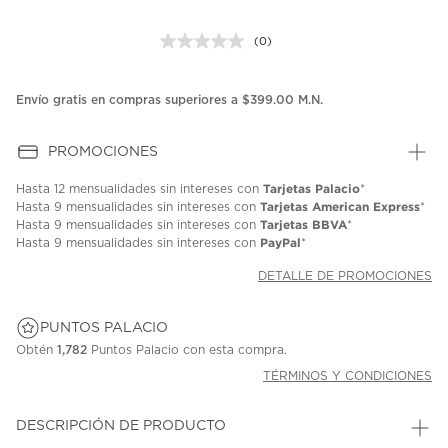
(0)
Sin
puntuación.
Enlace
en
Envío gratis en compras superiores a $399.00 M.N.
la
misma
página.
PROMOCIONES
Tarjetas Palacio
Hasta
12 mensualidades
sin intereses con
*
Tarjetas American Express
Hasta
9 mensualidades
sin intereses con
*
Tarjetas BBVA
Hasta
9 mensualidades
sin intereses con
*
PayPal
Hasta
9 mensualidades
sin intereses con
*
DETALLE DE PROMOCIONES
PUNTOS PALACIO
Obtén
1,782
Puntos Palacio con esta compra.
TÉRMINOS Y CONDICIONES
DESCRIPCIÓN DE PRODUCTO