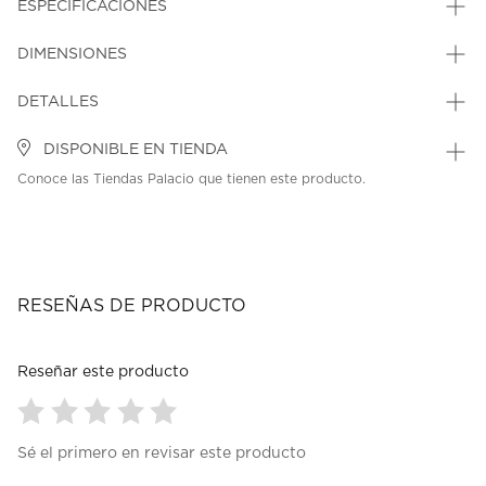
ESPECIFICACIONES
DIMENSIONES
DETALLES
DISPONIBLE EN TIENDA
Conoce las Tiendas Palacio que tienen este producto.
RESEÑAS DE PRODUCTO
Reseñar este producto
Seleccionar
Seleccionar
Seleccionar
Seleccionar
Seleccionar
Sé el primero en revisar este producto
para
para
para
para
para
calificar
calificar
calificar
calificar
calificar