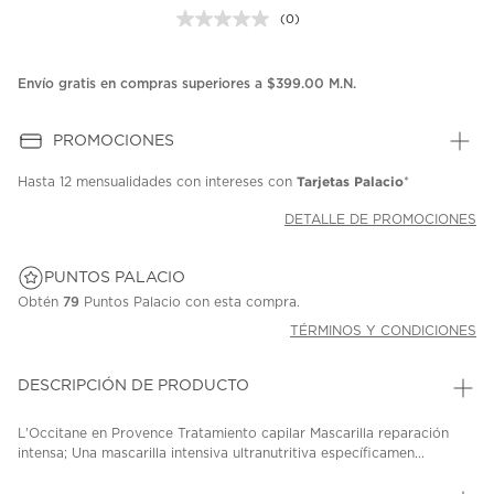
(0)
Sin
puntuación.
Enlace
en
Envío gratis en compras superiores a $399.00 M.N.
la
misma
página.
PROMOCIONES
Tarjetas Palacio
Hasta
12 mensualidades
con intereses con
*
DETALLE DE PROMOCIONES
PUNTOS PALACIO
Obtén
79
Puntos Palacio con esta compra.
TÉRMINOS Y CONDICIONES
DESCRIPCIÓN DE PRODUCTO
L'Occitane en Provence Tratamiento capilar Mascarilla reparación
intensa; Una mascarilla intensiva ultranutritiva específicamen...