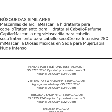
el
el
el
el
el
artículo
artículo
artículo
artículo
artículo
con
con
con
con
con
1
2
3
4
5
BÚSQUEDAS SIMILARES
estrella
estrellas.
estrellas.
estrellas.
estrellas.
Mascarillas de arcilla
Mascarilla hidratante para
Esta
Esta
Esta
Esta
Esta
cabello
Tratamiento para Hidratar el Cabello
Perfume
acción
acción
acción
acción
acción
Capilar
Mascarilla negra
Mascarilla para cabello
abrirá
abrirá
abrirá
abrirá
abrirá
seco
Tratamiento para cabello seco
Crema Intensiva 250
el
el
el
el
el
ml
Mascarilla Diosas Mexicas en Seda para Mujer
Labial
formulario
formulario
formulario
formulario
formulario
Nude Intenso
de
de
de
de
de
envío.
envío.
envío.
envío.
envío.
VENTAS POR TELÉFONO (555PALACIO):
55.5725.2246
Opción 1 y posteriormente 3
Horario: 08:00am a 24:00pm
VENTAS POR WHATSAPP (555PALACIO):
Agregar en whatsapp 55.5725.2246
Horario: 08:00am a 24:00pm
PERSONAL SHOPPING (555PALACIO):
55.5725.2246
opción 1 y posteriormente 3
Horario: 08:00am a 22:00pm
TARJETA PALACIO: