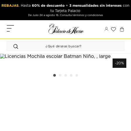
Ir
Ir
REBAJAS
60% de descuento
3 mensualidades sin intereses
. Hasta
+
con
al
al
tu Tarjeta Palacio
contenido
contenido
De Julio 24 a agosto 16. Consulta términos y condiciones
principal
de
pie
MIS
de
PEDIDOS
página
FAVORITOS
PERFIL
-20%
DIRECCIONES
MÉTODOS
DE PAGO
CERRAR
SESIÓN