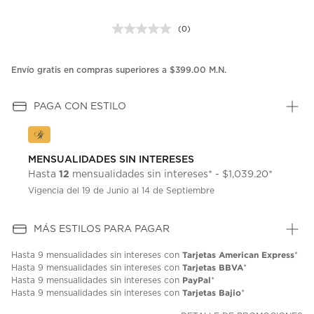
(0)
Sin
puntuación.
Enlace
en
Envío gratis en compras superiores a $399.00 M.N.
la
misma
página.
PAGA CON ESTILO
MENSUALIDADES SIN INTERESES
12
Hasta
mensualidades sin intereses* - $1,039.20*
Vigencia del 19 de Junio al 14 de Septiembre
MÁS ESTILOS PARA PAGAR
Tarjetas American Express
Hasta
9 mensualidades
sin intereses con
*
Tarjetas BBVA
Hasta
9 mensualidades
sin intereses con
*
PayPal
Hasta
9 mensualidades
sin intereses con
*
Tarjetas Bajio
Hasta
9 mensualidades
sin intereses con
*