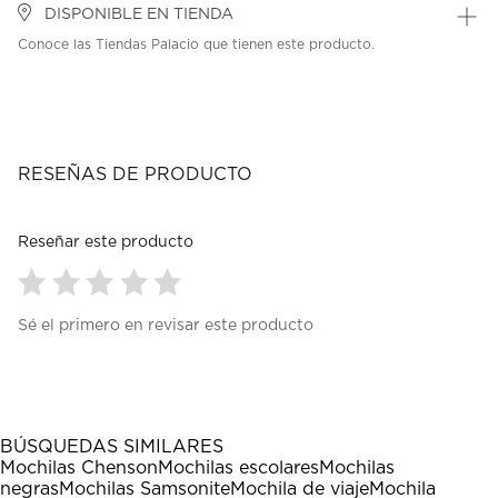
DISPONIBLE EN TIENDA
Conoce las Tiendas Palacio que tienen este producto.
RESEÑAS DE PRODUCTO
Reseñar este producto
Seleccionar
Seleccionar
Seleccionar
Seleccionar
Seleccionar
Sé el primero en revisar este producto
para
para
para
para
para
calificar
calificar
calificar
calificar
calificar
el
el
el
el
el
artículo
artículo
artículo
artículo
artículo
con
con
con
con
con
1
2
3
4
5
BÚSQUEDAS SIMILARES
estrella
estrellas.
estrellas.
estrellas.
estrellas.
Mochilas Chenson
Mochilas escolares
Mochilas
Esta
Esta
Esta
Esta
Esta
negras
Mochilas Samsonite
Mochila de viaje
Mochila
acción
acción
acción
acción
acción