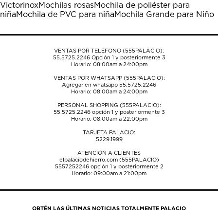
Victorinox
Mochilas rosas
Mochila de poliéster para
abrirá
abrirá
abrirá
abrirá
abrirá
niña
Mochila de PVC para niña
Mochila Grande para Niño
el
el
el
el
el
formulario
formulario
formulario
formulario
formulario
de
de
de
de
de
envío.
envío.
envío.
envío.
envío.
VENTAS POR TELÉFONO (555PALACIO):
55.5725.2246
Opción 1 y posteriormente 3
Horario: 08:00am a 24:00pm
VENTAS POR WHATSAPP (555PALACIO):
Agregar en whatsapp 55.5725.2246
Horario: 08:00am a 24:00pm
PERSONAL SHOPPING (555PALACIO):
55.5725.2246
opción 1 y posteriormente 3
Horario: 08:00am a 22:00pm
TARJETA PALACIO:
5229.1999
ATENCIÓN A CLIENTES
elpalaciodehierro.com (555PALACIO)
5557252246
opción 1 y posteriormente 2
Horario: 09:00am a 21:00pm
OBTÉN LAS ÚLTIMAS NOTICIAS TOTALMENTE PALACIO