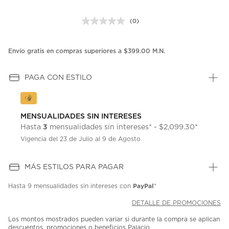
(0)
Sin
puntuación.
Enlace
en
Envío gratis en compras superiores a $399.00 M.N.
la
misma
página.
PAGA CON ESTILO
MENSUALIDADES SIN INTERESES
3
Hasta
mensualidades sin intereses* - $2,099.30*
Vigencia del 23 de Julio al 9 de Agosto
MÁS ESTILOS PARA PAGAR
PayPal
Hasta
9 mensualidades
sin intereses con
*
DETALLE DE PROMOCIONES
Los montos mostrados pueden variar si durante la compra se aplican
descuentos, promociones o beneficios Palacio