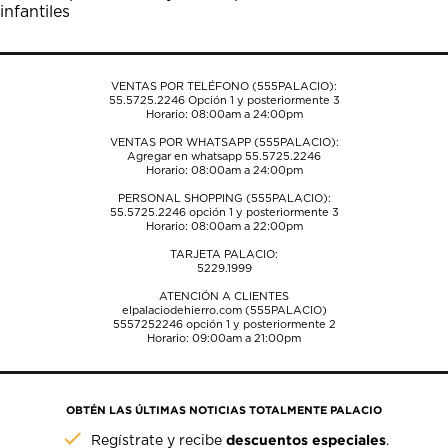
infantiles
formulario
formulario
formulario
formulario
formulario
de
de
de
de
de
envío.
envío.
envío.
envío.
envío.
VENTAS POR TELÉFONO (555PALACIO):
55.5725.2246
Opción 1 y posteriormente 3
Horario: 08:00am a 24:00pm
VENTAS POR WHATSAPP (555PALACIO):
Agregar en whatsapp 55.5725.2246
Horario: 08:00am a 24:00pm
PERSONAL SHOPPING (555PALACIO):
55.5725.2246
opción 1 y posteriormente 3
Horario: 08:00am a 22:00pm
TARJETA PALACIO:
5229.1999
ATENCIÓN A CLIENTES
elpalaciodehierro.com (555PALACIO)
5557252246
opción 1 y posteriormente 2
Horario: 09:00am a 21:00pm
OBTÉN LAS ÚLTIMAS NOTICIAS TOTALMENTE PALACIO
descuentos especiales
Regístrate y recibe
.