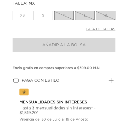
TALLA:
MX
Enlace
en
la
XS
S
M
L
XL
misma
página.
GUÍA DE TALLAS
AÑADIR A LA BOLSA
Envío gratis en compras superiores a $399.00 M.N.
PAGA CON ESTILO
MENSUALIDADES SIN INTERESES
3
Hasta
mensualidades sin intereses* -
$1,519.20*
Vigencia del 30 de Julio al 16 de Agosto