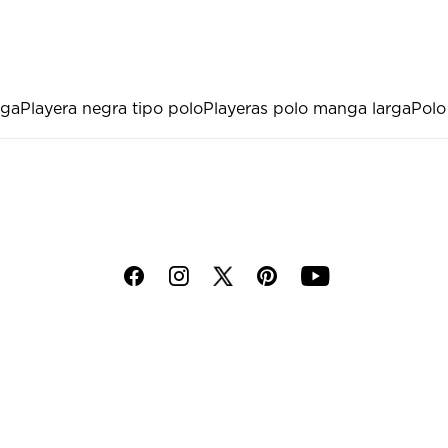
rga
Playera negra tipo polo
Playeras polo manga larga
Polo
f
i
p
y