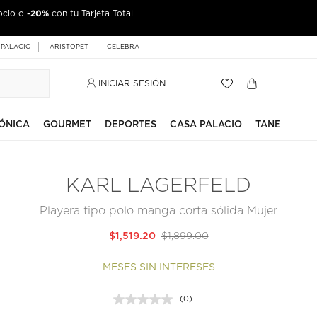
-20%
ocio o
con tu Tarjeta Total
 PALACIO
ARISTOPET
CELEBRA
INICIAR SESIÓN
ÓNICA
GOURMET
DEPORTES
CASA PALACIO
TANE
KARL LAGERFELD
Playera tipo polo manga corta sólida Mujer
$1,519.20
$1,899.00
MESES SIN INTERESES
(0)
Sin
puntuación.