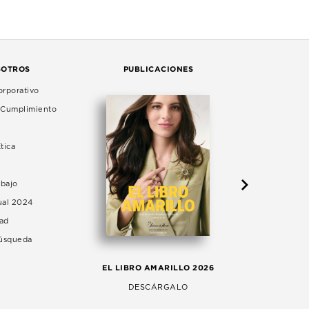
SOTROS
PUBLICACIONES
rporativo
e Cumplimiento
tica
abajo
ual 2024
dad
Búsqueda
LA 
EL LIBRO AMARILLO 2026
AG
DESCÁRGALO