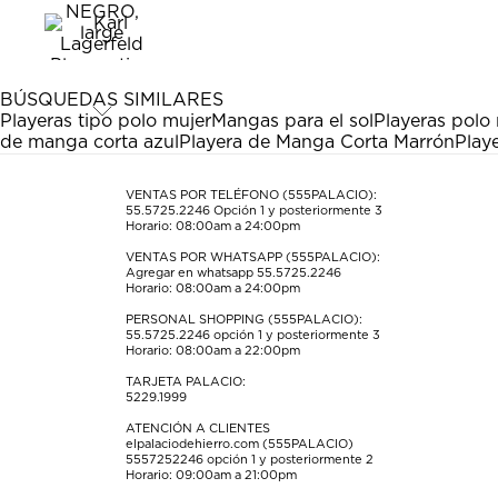
el
el
el
el
el
artículo
artículo
artículo
artículo
artículo
con
con
con
con
con
1
2
3
4
5
estrella
estrellas.
estrellas.
estrellas.
estrellas.
BÚSQUEDAS SIMILARES
Esta
Esta
Esta
Esta
Esta
Playeras tipo polo mujer
Mangas para el sol
Playeras polo
acción
acción
acción
acción
acción
de manga corta azul
Playera de Manga Corta Marrón
Play
abrirá
abrirá
abrirá
abrirá
abrirá
el
el
el
el
el
formulario
formulario
formulario
formulario
formulario
VENTAS POR TELÉFONO (555PALACIO):
55.5725.2246
Opción 1 y posteriormente 3
de
de
de
de
de
Horario: 08:00am a 24:00pm
envío.
envío.
envío.
envío.
envío.
VENTAS POR WHATSAPP (555PALACIO):
Agregar en whatsapp 55.5725.2246
Horario: 08:00am a 24:00pm
PERSONAL SHOPPING (555PALACIO):
55.5725.2246
opción 1 y posteriormente 3
Horario: 08:00am a 22:00pm
TARJETA PALACIO:
5229.1999
ATENCIÓN A CLIENTES
elpalaciodehierro.com (555PALACIO)
5557252246
opción 1 y posteriormente 2
Horario: 09:00am a 21:00pm