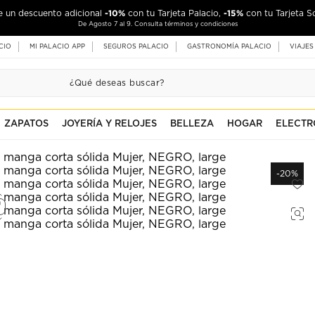
-10%
-15%
de un descuento adicional
con tu Tarjeta Palacio,
con tu Tarjeta S
De Agosto 7 al 9. Consulta términos y condiciones
CIO
MI PALACIO APP
SEGUROS PALACIO
GASTRONOMÍA PALACIO
VIAJES
ZAPATOS
JOYERÍA Y RELOJES
BELLEZA
HOGAR
ELECTR
-20%