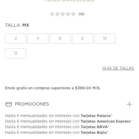
MESES SIN INTERESES
(0)
Sin
puntuación.
TALLA:
MX
Enlace
en
la
2
4
6
8
10
misma
página.
12
GUÍA DE TALLAS
Envío gratis en compras superiores a $399.00 M.N.
PROMOCIONES
Tarjetas Palacio
Hasta
6 mensualidades
sin intereses con
*
Tarjetas American Express
Hasta
6 mensualidades
sin intereses con
*
Tarjetas BBVA
Hasta
6 mensualidades
sin intereses con
*
Tarjetas Bajio
Hasta
6 mensualidades
sin intereses con
*