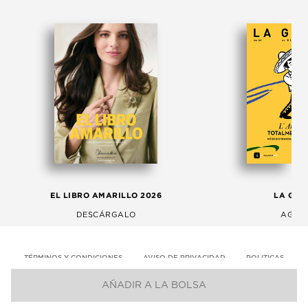
EL LIBRO AMARILLO 2026
LA GAC
DESCÁRGALO
AGOS
TÉRMINOS Y CONDICIONES
AVISO DE PRIVACIDAD
POLITICAS
AÑADIR A LA BOLSA