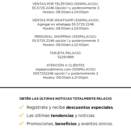
VENTAS POR TELÉFONO (555PALACIO):
55.5725.2246
Opción 1 y posteriormente 3
Horario: 08:00am a 24:00pm
VENTAS POR WHATSAPP (555PALACIO):
Agregar en whatsapp 55.5725.2246
Horario: 08:00am a 24:00pm
PERSONAL SHOPPING (555PALACIO):
55.5725.2246
opción 1 y posteriormente 3
Horario: 08:00am a 22:00pm
TARJETA PALACIO:
5229.1999
ATENCIÓN A CLIENTES
elpalaciodehierro.com (555PALACIO)
5557252246
opción 1 y posteriormente 2
Horario: 09:00am a 21:00pm
OBTÉN LAS ÚLTIMAS NOTICIAS TOTALMENTE PALACIO
descuentos especiales
Regístrate y recibe
.
tendencias
Las últimas
y noticias.
beneficios
Promociones,
y eventos únicos.