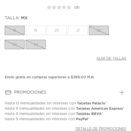
(0)
Sin
puntuación.
TALLA:
MX
Enlace
en
la
18
19
20
21
22
misma
página.
23
24
GUÍA DE TALLAS
Envío gratis en compras superiores a $399.00 M.N.
PROMOCIONES
Tarjetas Palacio
Hasta
12 mensualidades
sin intereses con
*
Tarjetas American Express
Hasta
9 mensualidades
sin intereses con
*
Tarjetas BBVA
Hasta
9 mensualidades
sin intereses con
*
PayPal
Hasta
9 mensualidades
sin intereses con
*
DETALLE DE PROMOCIONES