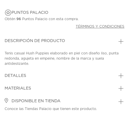
PUNTOS PALACIO
Obtén
96
Puntos Palacio con esta compra.
TÉRMINOS Y CONDICIONES
DESCRIPCIÓN DE PRODUCTO
Tenis casual Hush Puppies elaborado en piel con diseño liso, punta
redonda, agujeta en empeine, nombre de la marca y suela
antideslizante.
SKU: 44598328
MODEL: HPDERVY1818-N-0068
DETALLES
MATERIALES
DISPONIBLE EN TIENDA
Conoce las Tiendas Palacio que tienen este producto.