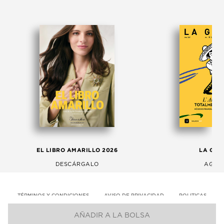
EL LIBRO AMARILLO 2026
LA GAC
DESCÁRGALO
AGOS
TÉRMINOS Y CONDICIONES
AVISO DE PRIVACIDAD
POLITICAS
AÑADIR A LA BOLSA