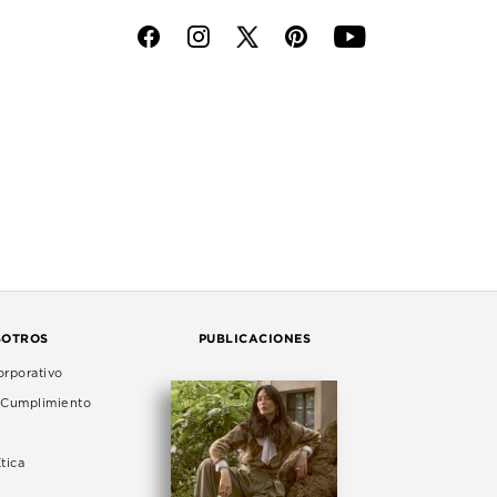
f
i
p
y
SOTROS
PUBLICACIONES
rporativo
e Cumplimiento
tica