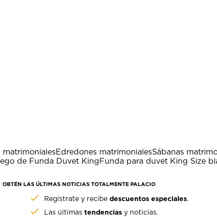
 matrimoniales
Edredones matrimoniales
Sábanas matrimo
ego de Funda Duvet King
Funda para duvet King Size b
OBTÉN LAS ÚLTIMAS NOTICIAS TOTALMENTE PALACIO
descuentos especiales
Regístrate y recibe
.
tendencias
Las últimas
y noticias.