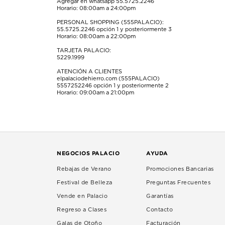
Agregar en whatsapp 55.5725.2246
Horario: 08:00am a 24:00pm
PERSONAL SHOPPING (555PALACIO):
55.5725.2246
opción 1 y posteriormente 3
Horario: 08:00am a 22:00pm
TARJETA PALACIO:
5229.1999
ATENCIÓN A CLIENTES
elpalaciodehierro.com (555PALACIO)
5557252246
opción 1 y posteriormente 2
Horario: 09:00am a 21:00pm
NEGOCIOS PALACIO
AYUDA
Rebajas de Verano
Promociones Bancarias
Festival de Belleza
Preguntas Frecuentes
Vende en Palacio
Garantías
Regreso a Clases
Contacto
Galas de Otoño
Facturación