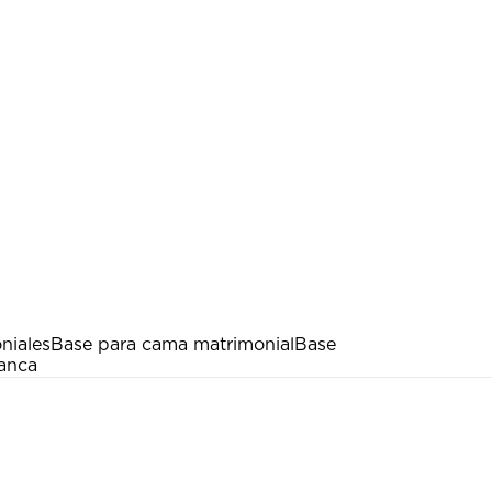
niales
Base para cama matrimonial
Base
lanca