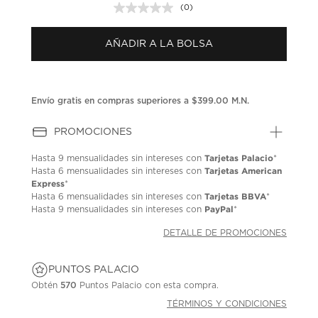
(0)
Sin
puntuación.
Enlace
AÑADIR A LA BOLSA
en
la
misma
página.
Envío gratis en compras superiores a $399.00 M.N.
PROMOCIONES
Tarjetas Palacio
Hasta
9 mensualidades
sin intereses con
*
Tarjetas American
Hasta
6 mensualidades
sin intereses con
Express
*
Tarjetas BBVA
Hasta
6 mensualidades
sin intereses con
*
PayPal
Hasta
9 mensualidades
sin intereses con
*
DETALLE DE PROMOCIONES
PUNTOS PALACIO
Obtén
570
Puntos Palacio con esta compra.
TÉRMINOS Y CONDICIONES