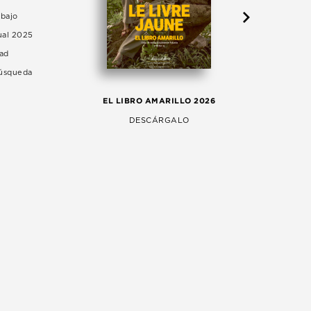
abajo
ual 2025
dad
Búsqueda
LA 
EL LIBRO AMARILLO 2026
AG
DESCÁRGALO