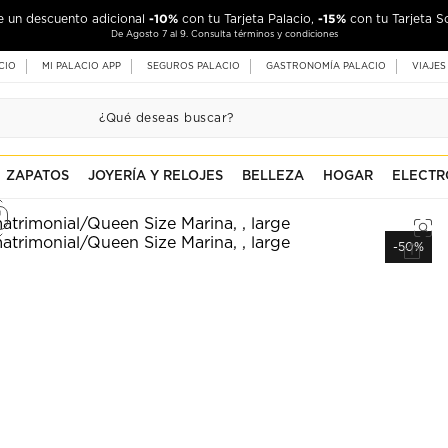
-10%
-15%
de un descuento adicional
con tu Tarjeta Palacio,
con tu Tarjeta S
De Agosto 7 al 9. Consulta términos y condiciones
CIO
MI PALACIO APP
SEGUROS PALACIO
GASTRONOMÍA PALACIO
VIAJES
ZAPATOS
JOYERÍA Y RELOJES
BELLEZA
HOGAR
ELECTR
-50%