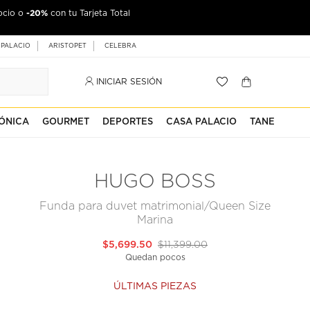
-20%
ocio o
con tu Tarjeta Total
 PALACIO
ARISTOPET
CELEBRA
INICIAR SESIÓN
ÓNICA
GOURMET
DEPORTES
CASA PALACIO
TANE
HUGO BOSS
Funda para duvet matrimonial/Queen Size
Marina
$5,699.50
$11,399.00
Quedan pocos
ÚLTIMAS PIEZAS