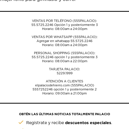
formulario
formulario
formulario
formulario
formulario
de
de
de
de
de
envío.
envío.
envío.
envío.
envío.
VENTAS POR TELÉFONO (555PALACIO):
55.5725.2246
Opción 1 y posteriormente 3
Horario: 08:00am a 24:00pm
VENTAS POR WHATSAPP (555PALACIO):
Agregar en whatsapp 55.5725.2246
Horario: 08:00am a 24:00pm
PERSONAL SHOPPING (555PALACIO):
55.5725.2246
opción 1 y posteriormente 3
Horario: 08:00am a 22:00pm
TARJETA PALACIO:
5229.1999
ATENCIÓN A CLIENTES
elpalaciodehierro.com (555PALACIO)
5557252246
opción 1 y posteriormente 2
Horario: 09:00am a 21:00pm
OBTÉN LAS ÚLTIMAS NOTICIAS TOTALMENTE PALACIO
descuentos especiales
Regístrate y recibe
.