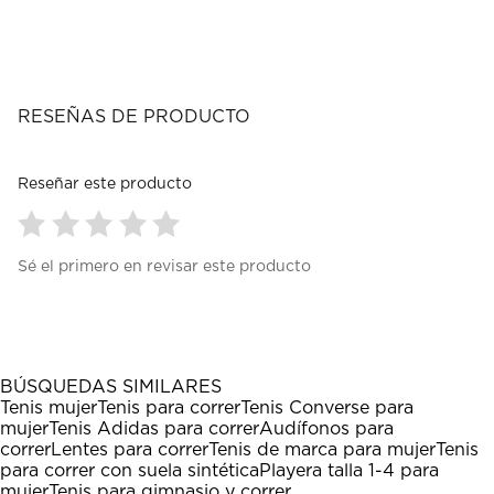
RESEÑAS DE PRODUCTO
Reseñar este producto
Seleccionar
Seleccionar
Seleccionar
Seleccionar
Seleccionar
Sé el primero en revisar este producto
para
para
para
para
para
calificar
calificar
calificar
calificar
calificar
el
el
el
el
el
artículo
artículo
artículo
artículo
artículo
con
con
con
con
con
1
2
3
4
5
BÚSQUEDAS SIMILARES
estrella
estrellas.
estrellas.
estrellas.
estrellas.
Tenis mujer
Tenis para correr
Tenis Converse para
Esta
Esta
Esta
Esta
Esta
mujer
Tenis Adidas para correr
Audífonos para
acción
acción
acción
acción
acción
correr
Lentes para correr
Tenis de marca para mujer
Tenis
abrirá
abrirá
abrirá
abrirá
abrirá
para correr con suela sintética
Playera talla 1-4 para
el
el
el
el
el
mujer
Tenis para gimnasio y correr