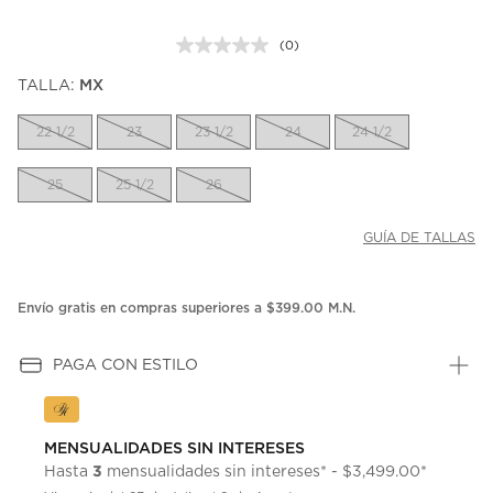
(0)
Sin
puntuación.
TALLA:
MX
Enlace
en
la
22 1/2
23
23 1/2
24
24 1/2
misma
página.
25
25 1/2
26
GUÍA DE TALLAS
Envío gratis en compras superiores a $399.00 M.N.
PAGA CON ESTILO
MENSUALIDADES SIN INTERESES
3
Hasta
mensualidades sin intereses* - $3,499.00*