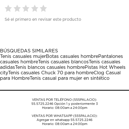
Seleccionar
Seleccionar
Seleccionar
Seleccionar
Seleccionar
Sé el primero en revisar este producto
para
para
para
para
para
calificar
calificar
calificar
calificar
calificar
el
el
el
el
el
artículo
artículo
artículo
artículo
artículo
con
con
con
con
con
1
2
3
4
5
BÚSQUEDAS SIMILARES
estrella
estrellas.
estrellas.
estrellas.
estrellas.
Tenis casuales mujer
Botas casuales hombre
Pantalones
Esta
Esta
Esta
Esta
Esta
casuales hombre
Tenis casuales blancos
Tenis casuales
acción
acción
acción
acción
acción
adidas
Tenis blancos casuales hombre
Pistas Hot Wheels
abrirá
abrirá
abrirá
abrirá
abrirá
city
Tenis casuales Chuck 70 para hombre
Clog Casual
el
el
el
el
el
para Hombre
Tenis casual para mujer en sintético
formulario
formulario
formulario
formulario
formulario
de
de
de
de
de
envío.
envío.
envío.
envío.
envío.
VENTAS POR TELÉFONO (555PALACIO):
55.5725.2246
Opción 1 y posteriormente 3
Horario: 08:00am a 24:00pm
VENTAS POR WHATSAPP (555PALACIO):
Agregar en whatsapp 55.5725.2246
Horario: 08:00am a 24:00pm