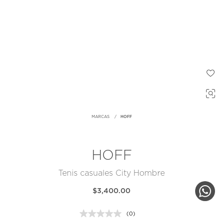
MARCAS
HOFF
HOFF
Tenis casuales City Hombre
$3,400.00
(0)
Sin