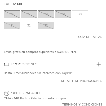
puntuación.
TALLA:
MX
Enlace
en
la
26
27
28
29
30
misma
página.
31
32
33
GUÍA DE TALLAS
Envío gratis en compras superiores a $399.00 M.N.
PROMOCIONES
PayPal
Hasta
9 mensualidades
sin intereses con
*
DETALLE DE PROMOCIONES
PUNTOS PALACIO
Obtén
340
Puntos Palacio con esta compra.
TÉRMINOS Y CONDICIONES