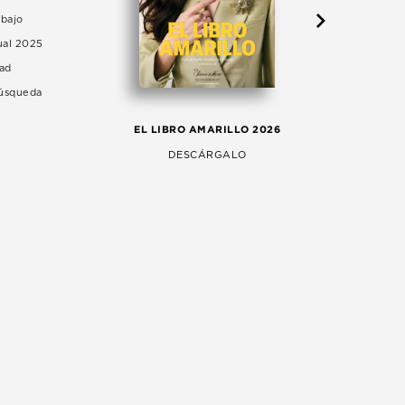
abajo
ual 2025
dad
Búsqueda
LA 
EL LIBRO AMARILLO 2026
AG
DESCÁRGALO