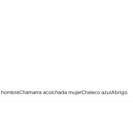
a hombre
Chamarra acolchada mujer
Chaleco azul
Abrigo