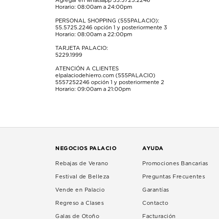
Agregar en whatsapp 55.5725.2246
Horario: 08:00am a 24:00pm
PERSONAL SHOPPING (555PALACIO):
55.5725.2246
opción 1 y posteriormente 3
Horario: 08:00am a 22:00pm
TARJETA PALACIO:
5229.1999
ATENCIÓN A CLIENTES
elpalaciodehierro.com (555PALACIO)
5557252246
opción 1 y posteriormente 2
Horario: 09:00am a 21:00pm
NEGOCIOS PALACIO
AYUDA
Rebajas de Verano
Promociones Bancarias
Festival de Belleza
Preguntas Frecuentes
Vende en Palacio
Garantías
Regreso a Clases
Contacto
Galas de Otoño
Facturación