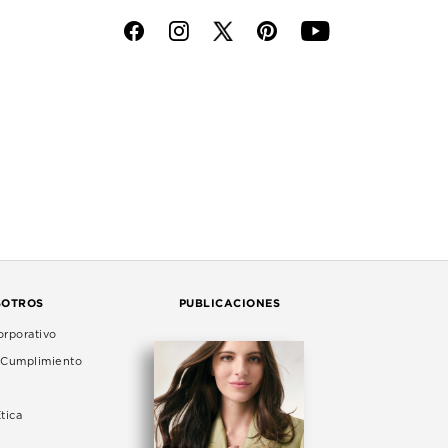
f
i
p
y
SOTROS
PUBLICACIONES
rporativo
e Cumplimiento
tica