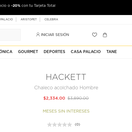
-20%
ocio o
jeta Palacio
con tu Tarjeta Total
 PALACIO
ARISTOPET
CELEBRA
INICIAR SESIÓN
ÓNICA
GOURMET
DEPORTES
CASA PALACIO
TANE
HACKETT
Chaleco acolchado Hombre
$2,334.00
$3,890.00
MESES SIN INTERESES
(0)
Sin
puntuación.