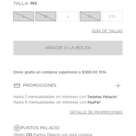
TALLA:
MX
Enlace
en
la
S
M
L
XL
XXL
misma
página.
GUÍA DE TALLAS
AÑADIR A LA BOLSA
Envío gratis en compras superiores a $399.00 M.N.
PROMOCIONES
Tarjetas Palacio
Hasta
3 mensualidades
sin intereses con
*
PayPal
Hasta
9 mensualidades
sin intereses con
*
DETALLE DE PROMOCIONES
PUNTOS PALACIO
Obtén
233
Puntos Palacio con esta compra.