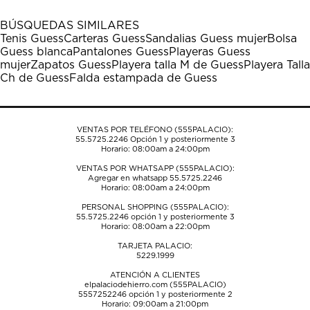
con
con
con
con
con
1
2
3
4
5
BÚSQUEDAS SIMILARES
estrella
estrellas.
estrellas.
estrellas.
estrellas.
Tenis Guess
Carteras Guess
Sandalias Guess mujer
Bolsa
Esta
Esta
Esta
Esta
Esta
Guess blanca
Pantalones Guess
Playeras Guess
acción
acción
acción
acción
acción
mujer
Zapatos Guess
Playera talla M de Guess
Playera Talla
abrirá
abrirá
abrirá
abrirá
abrirá
Ch de Guess
Falda estampada de Guess
el
el
el
el
el
formulario
formulario
formulario
formulario
formulario
de
de
de
de
de
envío.
envío.
envío.
envío.
envío.
VENTAS POR TELÉFONO (555PALACIO):
55.5725.2246
Opción 1 y posteriormente 3
Horario: 08:00am a 24:00pm
VENTAS POR WHATSAPP (555PALACIO):
Agregar en whatsapp 55.5725.2246
Horario: 08:00am a 24:00pm
PERSONAL SHOPPING (555PALACIO):
55.5725.2246
opción 1 y posteriormente 3
Horario: 08:00am a 22:00pm
TARJETA PALACIO:
5229.1999
ATENCIÓN A CLIENTES
elpalaciodehierro.com (555PALACIO)
5557252246
opción 1 y posteriormente 2
Horario: 09:00am a 21:00pm