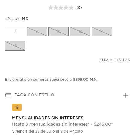
(0)
Sin
puntuación.
TALLA:
MX
Enlace
en
la
7
8
10
12
14
misma
página.
16
GUÍA DE TALLAS
Envío gratis en compras superiores a $399.00 M.N.
PAGA CON ESTILO
MENSUALIDADES SIN INTERESES
3
Hasta
mensualidades sin intereses* - $245.00*
Vigencia del 23 de Julio al 9 de Agosto