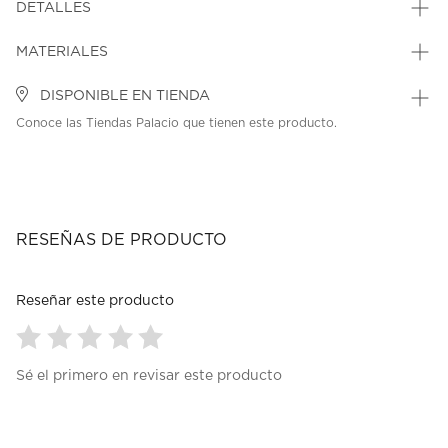
DETALLES
MATERIALES
DISPONIBLE EN TIENDA
Conoce las Tiendas Palacio que tienen este producto.
RESEÑAS DE PRODUCTO
Reseñar este producto
Seleccionar
Seleccionar
Seleccionar
Seleccionar
Seleccionar
Sé el primero en revisar este producto
para
para
para
para
para
calificar
calificar
calificar
calificar
calificar
el
el
el
el
el
artículo
artículo
artículo
artículo
artículo