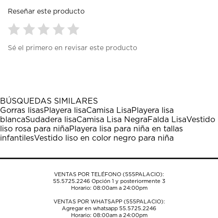
Reseñar este producto
Seleccionar
Seleccionar
Seleccionar
Seleccionar
Seleccionar
Sé el primero en revisar este producto
para
para
para
para
para
calificar
calificar
calificar
calificar
calificar
el
el
el
el
el
artículo
artículo
artículo
artículo
artículo
con
con
con
con
con
1
2
3
4
5
BÚSQUEDAS SIMILARES
estrella
estrellas.
estrellas.
estrellas.
estrellas.
Gorras lisas
Playera lisa
Camisa Lisa
Playera lisa
Esta
Esta
Esta
Esta
Esta
blanca
Sudadera lisa
Camisa Lisa Negra
Falda Lisa
Vestido
acción
acción
acción
acción
acción
liso rosa para niña
Playera lisa para niña en tallas
abrirá
abrirá
abrirá
abrirá
abrirá
infantiles
Vestido liso en color negro para niña
el
el
el
el
el
formulario
formulario
formulario
formulario
formulario
de
de
de
de
de
envío.
envío.
envío.
envío.
envío.
VENTAS POR TELÉFONO (555PALACIO):
55.5725.2246
Opción 1 y posteriormente 3
Horario: 08:00am a 24:00pm
VENTAS POR WHATSAPP (555PALACIO):
Agregar en whatsapp 55.5725.2246
Horario: 08:00am a 24:00pm