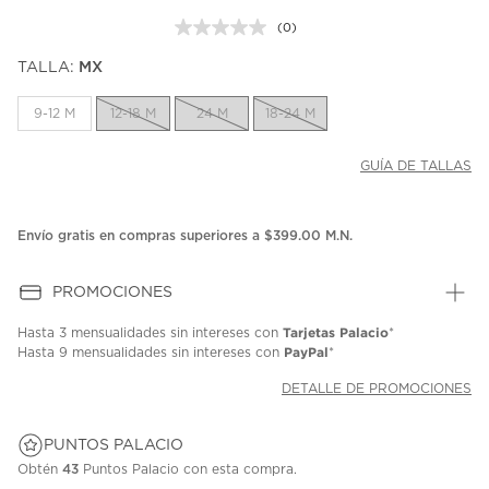
(0)
Sin
puntuación.
TALLA:
MX
Enlace
en
la
9-12 M
12-18 M
24 M
18-24 M
misma
página.
GUÍA DE TALLAS
Envío gratis en compras superiores a $399.00 M.N.
PROMOCIONES
Tarjetas Palacio
Hasta
3 mensualidades
sin intereses con
*
PayPal
Hasta
9 mensualidades
sin intereses con
*
DETALLE DE PROMOCIONES
PUNTOS PALACIO
Obtén
43
Puntos Palacio con esta compra.