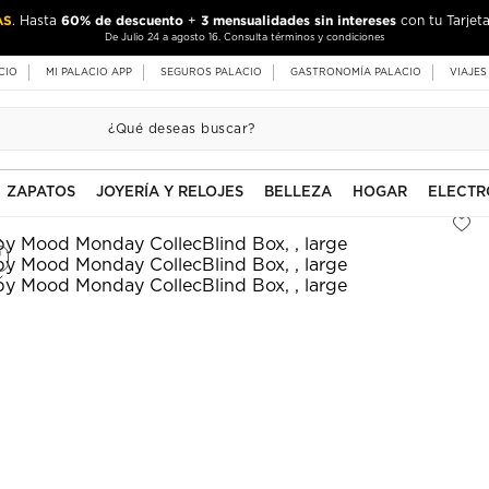
AS
60% de descuento
3 mensualidades sin intereses
. Hasta
+
con tu Tarjeta
De Julio 24 a agosto 16. Consulta términos y condiciones
CIO
MI PALACIO APP
SEGUROS PALACIO
GASTRONOMÍA PALACIO
VIAJES
ZAPATOS
JOYERÍA Y RELOJES
BELLEZA
HOGAR
ELECTR