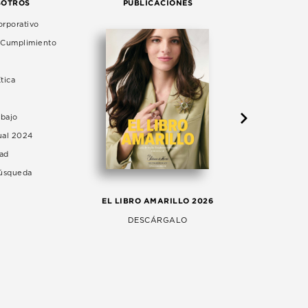
SOTROS
PUBLICACIONES
rporativo
e Cumplimiento
tica
abajo
ual 2024
dad
Búsqueda
LA 
EL LIBRO AMARILLO 2026
AG
DESCÁRGALO