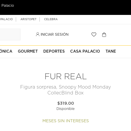
 Palacio
 PALACIO
ARISTOPET
CELEBRA
INICIAR SESIÓN
ÓNICA
GOURMET
DEPORTES
CASA PALACIO
TANE
FUR REAL
Figura sorpresa, Snoopy Mood Monday
CollecBlind Box
$319.00
Disponible
MESES SIN INTERESES