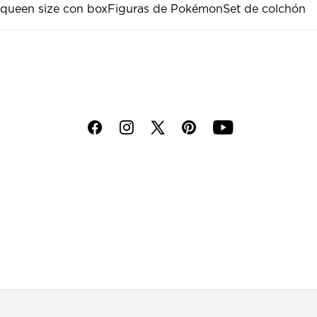
queen size con box
Figuras de Pokémon
Set de colchón
f
i
p
y