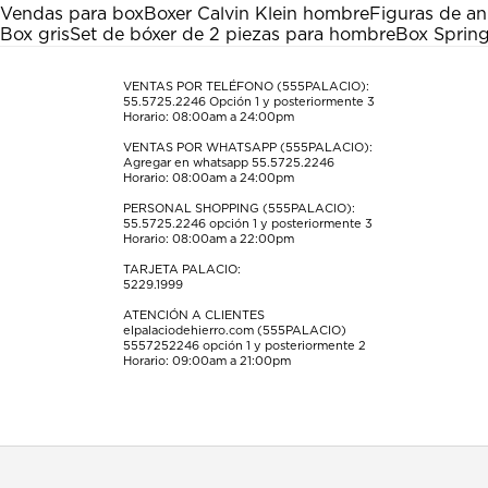
Esta
Esta
Esta
Esta
Esta
Vendas para box
Boxer Calvin Klein hombre
Figuras de a
acción
acción
acción
acción
acción
Box gris
Set de bóxer de 2 piezas para hombre
Box Spring
abrirá
abrirá
abrirá
abrirá
abrirá
el
el
el
el
el
formulario
formulario
formulario
formulario
formulario
VENTAS POR TELÉFONO (555PALACIO):
55.5725.2246
Opción 1 y posteriormente 3
de
de
de
de
de
Horario: 08:00am a 24:00pm
envío.
envío.
envío.
envío.
envío.
VENTAS POR WHATSAPP (555PALACIO):
Agregar en whatsapp 55.5725.2246
Horario: 08:00am a 24:00pm
PERSONAL SHOPPING (555PALACIO):
55.5725.2246
opción 1 y posteriormente 3
Horario: 08:00am a 22:00pm
TARJETA PALACIO:
5229.1999
ATENCIÓN A CLIENTES
elpalaciodehierro.com (555PALACIO)
5557252246
opción 1 y posteriormente 2
Horario: 09:00am a 21:00pm