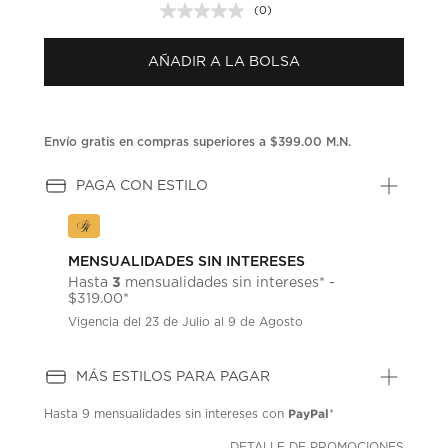
(0)
Sin
puntuación.
Enlace
AÑADIR A LA BOLSA
en
la
misma
página.
Envío gratis en compras superiores a $399.00 M.N.
PAGA CON ESTILO
MENSUALIDADES SIN INTERESES
3
Hasta
mensualidades sin intereses* -
$319.00*
Vigencia del 23 de Julio al 9 de Agosto
MÁS ESTILOS PARA PAGAR
PayPal
Hasta
9 mensualidades
sin intereses con
*
DETALLE DE PROMOCIONES