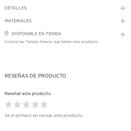
DETALLES
MATERIALES
DISPONIBLE EN TIENDA
Conoce las Tiendas Palacio que tienen este producto.
RESEÑAS DE PRODUCTO
Reseñar este producto
Seleccionar
Seleccionar
Seleccionar
Seleccionar
Seleccionar
Sé el primero en revisar este producto
para
para
para
para
para
calificar
calificar
calificar
calificar
calificar
el
el
el
el
el