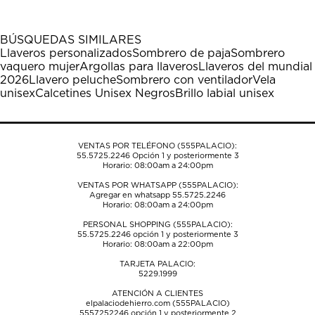
artículo
artículo
artículo
artículo
artículo
con
con
con
con
con
1
2
3
4
5
BÚSQUEDAS SIMILARES
estrella
estrellas.
estrellas.
estrellas.
estrellas.
Llaveros personalizados
Sombrero de paja
Sombrero
Esta
Esta
Esta
Esta
Esta
vaquero mujer
Argollas para llaveros
Llaveros del mundial
acción
acción
acción
acción
acción
2026
Llavero peluche
Sombrero con ventilador
Vela
abrirá
abrirá
abrirá
abrirá
abrirá
unisex
Calcetines Unisex Negros
Brillo labial unisex
el
el
el
el
el
formulario
formulario
formulario
formulario
formulario
de
de
de
de
de
envío.
envío.
envío.
envío.
envío.
VENTAS POR TELÉFONO (555PALACIO):
55.5725.2246
Opción 1 y posteriormente 3
Horario: 08:00am a 24:00pm
VENTAS POR WHATSAPP (555PALACIO):
Agregar en whatsapp 55.5725.2246
Horario: 08:00am a 24:00pm
PERSONAL SHOPPING (555PALACIO):
55.5725.2246
opción 1 y posteriormente 3
Horario: 08:00am a 22:00pm
TARJETA PALACIO:
5229.1999
ATENCIÓN A CLIENTES
elpalaciodehierro.com (555PALACIO)
5557252246
opción 1 y posteriormente 2