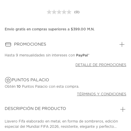
(0)
Sin
puntuación.
Enlace
en
Envío gratis en compras superiores a $399.00 M.N.
la
misma
página.
PROMOCIONES
PayPal
Hasta
9 mensualidades
sin intereses con
*
DETALLE DE PROMOCIONES
PUNTOS PALACIO
Obtén
10
Puntos Palacio con esta compra.
TÉRMINOS Y CONDICIONES
DESCRIPCIÓN DE PRODUCTO
Llavero Fifa elaborado en metal, en forma de sombreros, edición
especial del Mundial FIFA 2026, resistente, elegante y perfecto...