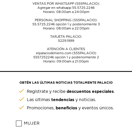
VENTAS POR WHATSAPP (555PALACIO):
Agregar en whatsapp 55.5725.2246
Horario: 08:00am a 24:00pm
PERSONAL SHOPPING (555PALACIO):
55.5725.2246
opción 1 y posteriormente 3
Horario: 08:00am a 22:00pm
TARJETA PALACIO:
5229.1999
ATENCIÓN A CLIENTES
elpalaciodehierro.com (555PALACIO)
5557252246
opción 1 y posteriormente 2
Horario: 09:00am a 21:00pm
OBTÉN LAS ÚLTIMAS NOTICIAS TOTALMENTE PALACIO
descuentos especiales
Regístrate y recibe
.
tendencias
Las últimas
y noticias.
beneficios
Promociones,
y eventos únicos.
MUJER