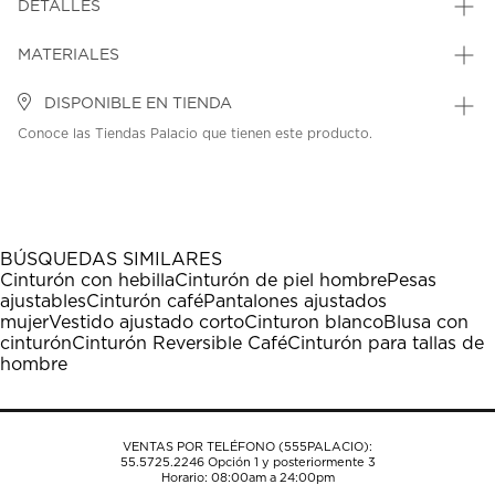
DETALLES
MATERIALES
DISPONIBLE EN TIENDA
Conoce las Tiendas Palacio que tienen este producto.
BÚSQUEDAS SIMILARES
Cinturón con hebilla
Cinturón de piel hombre
Pesas
ajustables
Cinturón café
Pantalones ajustados
mujer
Vestido ajustado corto
Cinturon blanco
Blusa con
cinturón
Cinturón Reversible Café
Cinturón para tallas de
hombre
VENTAS POR TELÉFONO (555PALACIO):
55.5725.2246
Opción 1 y posteriormente 3
Horario: 08:00am a 24:00pm