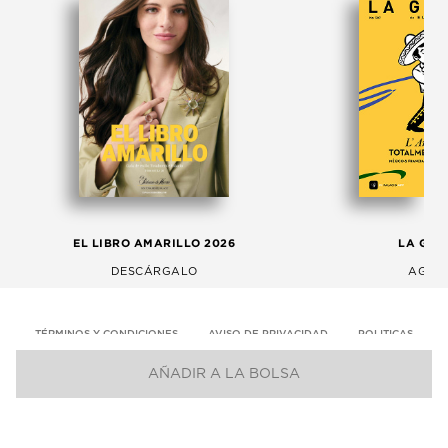
EL LIBRO AMARILLO 2026
LA GAC
DESCÁRGALO
AGOS
TÉRMINOS Y CONDICIONES
AVISO DE PRIVACIDAD
POLITICAS
AÑADIR A LA BOLSA