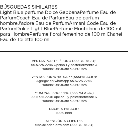
BÚSQUEDAS SIMILARES
Light Blue perfume Dolce Gabbana
Perfume Eau de
Parfum
Coach Eau de Parfum
Eau de parfum
hombre
J'adore Eau de Parfum
Armani Code Eau de
Parfum
Dolce Light Blue
Perfume Montblanc de 100 ml
para Hombre
Perfume floral femenino de 100 ml
Chanel
Eau de Toilette 100 ml
VENTAS POR TELÉFONO (555PALACIO):
55.5725.2246
Opción 1 y posteriormente 3
Horario: 08:00am a 24:00pm
VENTAS POR WHATSAPP (555PALACIO):
Agregar en whatsapp 55.5725.2246
Horario: 08:00am a 24:00pm
PERSONAL SHOPPING (555PALACIO):
55.5725.2246
opción 1 y posteriormente 3
Horario: 08:00am a 22:00pm
TARJETA PALACIO:
5229.1999
ATENCIÓN A CLIENTES
elpalaciodehierro.com (555PALACIO)