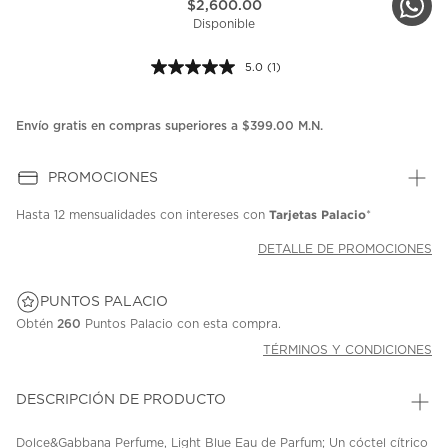
$2,600.00
Disponible
5.0
(1)
Lea
1
reseña.
Enlace
Envío gratis en compras superiores a $399.00 M.N.
en
la
misma
PROMOCIONES
página.
Tarjetas Palacio
Hasta
12 mensualidades
con intereses con
*
DETALLE DE PROMOCIONES
PUNTOS PALACIO
Obtén
260
Puntos Palacio con esta compra.
TÉRMINOS Y CONDICIONES
DESCRIPCIÓN DE PRODUCTO
Dolce&Gabbana Perfume, Light Blue Eau de Parfum; Un cóctel cítrico