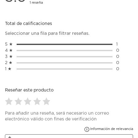
1 reseña
Total de calificaciones
Seleccionar una fila para filtrar reseñas.
5 ★
estrellas
1
1 reseña c
4 ★
estrellas
0
0 reseñas 
3 ★
estrellas
0
0 reseñas 
2 ★
estrellas
0
0 reseñas 
1 ★
estrellas
0
0 reseñas 
Reseñar este producto
Seleccionar
Seleccionar
Seleccionar
Seleccionar
Seleccionar
Para añadir una reseña, será necesario un correo
para
para
para
para
para
electrónico válido con fines de verificación
calificar
calificar
calificar
calificar
calificar
el
el
el
el
el
Mu
Información de relevancia
artículo
artículo
artículo
artículo
artículo
con
con
con
con
con