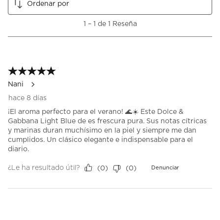
Ordenar por
1
2
3
4
5
estrella
estrellas.
estrellas.
estrellas.
estrellas.
1
1
–
1 de 1
Reseña
Esta
Esta
Esta
Esta
Esta
a
acción
acción
acción
acción
acción
1
abrirá
abrirá
abrirá
abrirá
abrirá
de
el
el
el
el
el
1
formulario
formulario
formulario
formulario
formulario
Reseña.
5 de 5 estrellas.
de
de
de
de
de
envío.
envío.
envío.
envío.
envío.
Nani
hace 8 días
¡El aroma perfecto para el verano! 🌊☀️ Este Dolce &
Gabbana Light Blue de es frescura pura. Sus notas cítricas
y marinas duran muchísimo en la piel y siempre me dan
cumplidos. Un clásico elegante e indispensable para el
diario.
¿Le ha resultado útil?
(
0
)
(
0
)
Denunciar