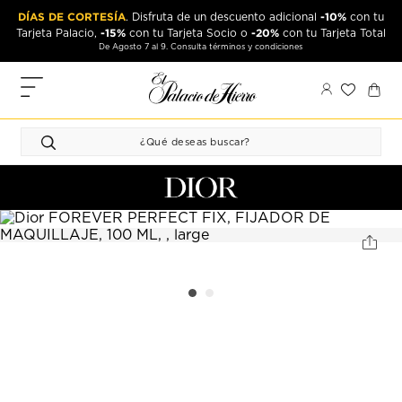
Ir
Ir
DÍAS DE CORTESÍA
-10%
. Disfruta de un descuento adicional
con tu
al
al
-15%
-20%
Tarjeta Palacio,
con tu Tarjeta Socio o
con tu Tarjeta Total
contenido
contenido
De Agosto 7 al 9. Consulta términos y condiciones
principal
de
pie
MIS
de
PEDIDOS
página
FAVORITOS
PERFIL
DIRECCIONES
MÉTODOS
DE PAGO
CERRAR
SESIÓN