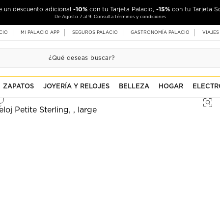
-10%
-15%
de un descuento adicional
con tu Tarjeta Palacio,
con tu Tarjeta S
De Agosto 7 al 9. Consulta términos y condiciones
CIO
MI PALACIO APP
SEGUROS PALACIO
GASTRONOMÍA PALACIO
VIAJES
ZAPATOS
JOYERÍA Y RELOJES
BELLEZA
HOGAR
ELECTR