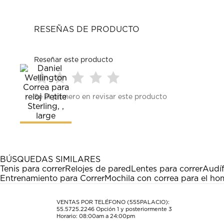
RESEÑAS DE PRODUCTO
Reseñar este producto
Seleccionar
Seleccionar
Seleccionar
Seleccionar
Seleccionar
Sé el primero en revisar este producto
para
para
para
para
para
calificar
calificar
calificar
calificar
calificar
el
el
el
el
el
artículo
artículo
artículo
artículo
artículo
con
con
con
con
con
1
2
3
4
5
estrella
estrellas.
estrellas.
estrellas.
estrellas.
BÚSQUEDAS SIMILARES
Esta
Esta
Esta
Esta
Esta
Tenis para correr
Relojes de pared
Lentes para correr
Audíf
acción
acción
acción
acción
acción
Entrenamiento para Correr
Mochila con correa para el h
abrirá
abrirá
abrirá
abrirá
abrirá
el
el
el
el
el
formulario
formulario
formulario
formulario
formulario
VENTAS POR TELÉFONO (555PALACIO):
55.5725.2246
Opción 1 y posteriormente 3
de
de
de
de
de
Horario: 08:00am a 24:00pm
envío.
envío.
envío.
envío.
envío.