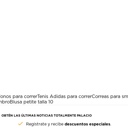
onos para correr
Tenis Adidas para correr
Correas para s
ombro
Blusa petite talla 10
OBTÉN LAS ÚLTIMAS NOTICIAS TOTALMENTE PALACIO
descuentos especiales
Regístrate y recibe
.