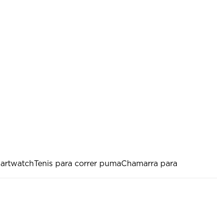
martwatch
Tenis para correr puma
Chamarra para