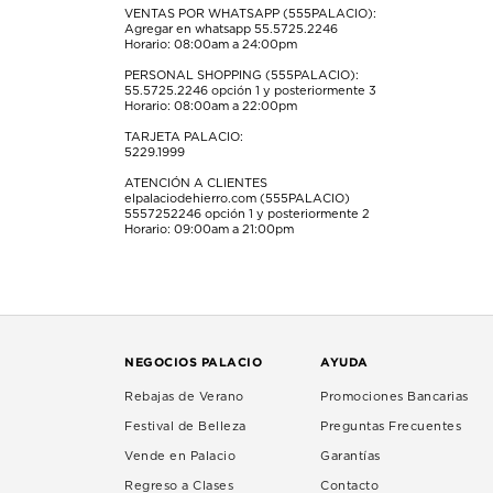
VENTAS POR WHATSAPP (555PALACIO):
Agregar en whatsapp 55.5725.2246
Horario: 08:00am a 24:00pm
PERSONAL SHOPPING (555PALACIO):
55.5725.2246
opción 1 y posteriormente 3
Horario: 08:00am a 22:00pm
TARJETA PALACIO:
5229.1999
ATENCIÓN A CLIENTES
elpalaciodehierro.com (555PALACIO)
5557252246
opción 1 y posteriormente 2
Horario: 09:00am a 21:00pm
NEGOCIOS PALACIO
AYUDA
Rebajas de Verano
Promociones Bancarias
Festival de Belleza
Preguntas Frecuentes
Vende en Palacio
Garantías
Regreso a Clases
Contacto