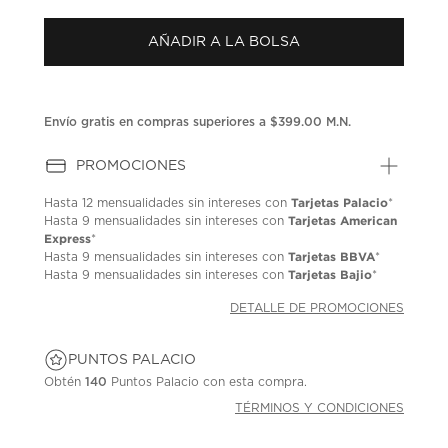
puntuación.
Enlace
AÑADIR A LA BOLSA
en
la
misma
página.
Envío gratis en compras superiores a $399.00 M.N.
PROMOCIONES
Tarjetas Palacio
Hasta
12 mensualidades
sin intereses con
*
Tarjetas American
Hasta
9 mensualidades
sin intereses con
Express
*
Tarjetas BBVA
Hasta
9 mensualidades
sin intereses con
*
Tarjetas Bajio
Hasta
9 mensualidades
sin intereses con
*
DETALLE DE PROMOCIONES
PUNTOS PALACIO
Obtén
140
Puntos Palacio con esta compra.
TÉRMINOS Y CONDICIONES