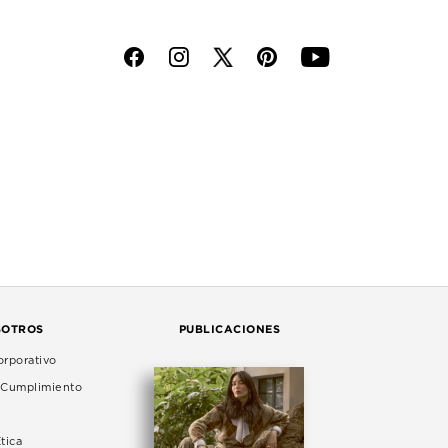
f
i
p
y
SOTROS
PUBLICACIONES
rporativo
e Cumplimiento
tica