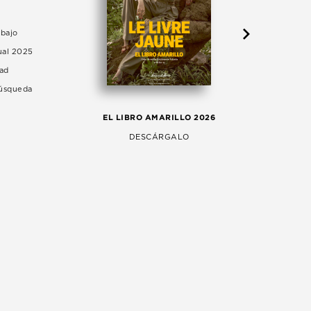
abajo
ual 2025
dad
Búsqueda
LA 
EL LIBRO AMARILLO 2026
AG
DESCÁRGALO