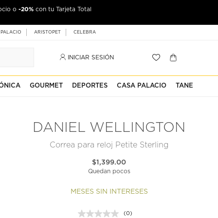
-20%
ocio o
con tu Tarjeta Total
 PALACIO
ARISTOPET
CELEBRA
INICIAR SESIÓN
ÓNICA
GOURMET
DEPORTES
CASA PALACIO
TANE
DANIEL WELLINGTON
Correa para reloj Petite Sterling
$1,399.00
Quedan pocos
MESES SIN INTERESES
(0)
Sin