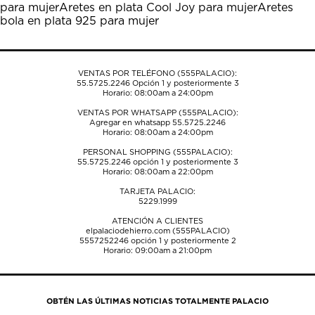
para mujer
Aretes en plata Cool Joy para mujer
Aretes
el
el
el
el
el
bola en plata 925 para mujer
formulario
formulario
formulario
formulario
formulario
de
de
de
de
de
envío.
envío.
envío.
envío.
envío.
VENTAS POR TELÉFONO (555PALACIO):
55.5725.2246
Opción 1 y posteriormente 3
Horario: 08:00am a 24:00pm
VENTAS POR WHATSAPP (555PALACIO):
Agregar en whatsapp 55.5725.2246
Horario: 08:00am a 24:00pm
PERSONAL SHOPPING (555PALACIO):
55.5725.2246
opción 1 y posteriormente 3
Horario: 08:00am a 22:00pm
TARJETA PALACIO:
5229.1999
ATENCIÓN A CLIENTES
elpalaciodehierro.com (555PALACIO)
5557252246
opción 1 y posteriormente 2
Horario: 09:00am a 21:00pm
OBTÉN LAS ÚLTIMAS NOTICIAS TOTALMENTE PALACIO