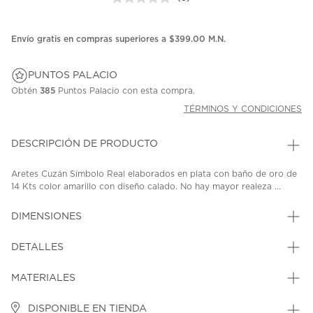
Sin
puntuación.
Enlace
en
Envío gratis en compras superiores a $399.00 M.N.
la
misma
página.
PUNTOS PALACIO
Obtén
385
Puntos Palacio con esta compra.
TÉRMINOS Y CONDICIONES
DESCRIPCIÓN DE PRODUCTO
Aretes Cuzán Símbolo Real elaborados en plata con baño de oro de
14 Kts color amarillo con diseño calado. No hay mayor realeza ...
DIMENSIONES
DETALLES
MATERIALES
DISPONIBLE EN TIENDA