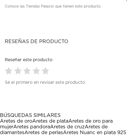
Conoce las Tiendas Palacio que tienen este producto.
RESEÑAS DE PRODUCTO
Reseñar este producto
Seleccionar
Seleccionar
Seleccionar
Seleccionar
Seleccionar
Sé el primero en revisar este producto
para
para
para
para
para
calificar
calificar
calificar
calificar
calificar
el
el
el
el
el
artículo
artículo
artículo
artículo
artículo
con
con
con
con
con
1
2
3
4
5
BÚSQUEDAS SIMILARES
estrella
estrellas.
estrellas.
estrellas.
estrellas.
Aretes de oro
Aretes de plata
Aretes de oro para
Esta
Esta
Esta
Esta
Esta
mujer
Aretes pandora
Aretes de cruz
Aretes de
acción
acción
acción
acción
acción
diamantes
Aretes de perlas
Aretes Nuanc en plata 925
abrirá
abrirá
abrirá
abrirá
abrirá