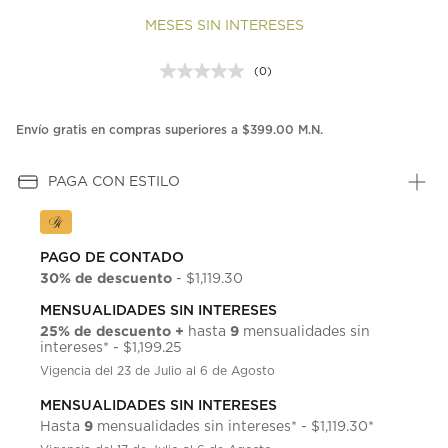
MESES SIN INTERESES
(0)
Sin
puntuación.
Enlace
en
Envío gratis en compras superiores a $399.00 M.N.
la
misma
página.
PAGA CON ESTILO
PAGO DE CONTADO
30% de descuento
- $1,119.30
MENSUALIDADES SIN INTERESES
25% de descuento +
9
hasta
mensualidades sin
intereses* - $1,199.25
Vigencia del 23 de Julio al 6 de Agosto
MENSUALIDADES SIN INTERESES
9
Hasta
mensualidades sin intereses* - $1,119.30*