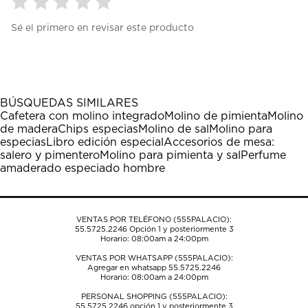
Seleccionar
Seleccionar
Seleccionar
Seleccionar
Seleccionar
Sé el primero en revisar este producto
para
para
para
para
para
calificar
calificar
calificar
calificar
calificar
el
el
el
el
el
artículo
artículo
artículo
artículo
artículo
con
con
con
con
con
1
2
3
4
5
BÚSQUEDAS SIMILARES
estrella
estrellas.
estrellas.
estrellas.
estrellas.
Cafetera con molino integrado
Molino de pimienta
Molino
Esta
Esta
Esta
Esta
Esta
de madera
Chips especias
Molino de sal
Molino para
acción
acción
acción
acción
acción
especias
Libro edición especial
Accesorios de mesa:
abrirá
abrirá
abrirá
abrirá
abrirá
salero y pimentero
Molino para pimienta y sal
Perfume
el
el
el
el
el
amaderado especiado hombre
formulario
formulario
formulario
formulario
formulario
de
de
de
de
de
envío.
envío.
envío.
envío.
envío.
VENTAS POR TELÉFONO (555PALACIO):
55.5725.2246
Opción 1 y posteriormente 3
Horario: 08:00am a 24:00pm
VENTAS POR WHATSAPP (555PALACIO):
Agregar en whatsapp 55.5725.2246
Horario: 08:00am a 24:00pm
PERSONAL SHOPPING (555PALACIO):
55.5725.2246
opción 1 y posteriormente 3