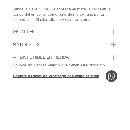
Sandalia plana COACH elaborada en material textil en la
banda del empeine, con diseño de monogram, punta
redondeada, fijación slip on y suela de goma.
SKU: 45332034
MODEL: CDL04-CKJ
DETALLES
MATERIALES
DISPONIBLE EN TIENDA
Conoce las Tiendas Palacio que tienen este producto.
Compra a través de Whatsapp con venta asistida