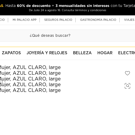
AS
60% de descuento
3 mensualidades sin intereses
. Hasta
+
con tu Tarjeta
De Julio 24 a agosto 16. Consulta términos y condiciones
CIO
MI PALACIO APP
SEGUROS PALACIO
GASTRONOMÍA PALACIO
VIAJES
ZAPATOS
JOYERÍA Y RELOJES
BELLEZA
HOGAR
ELECTR