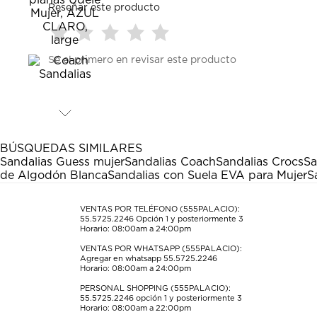
Reseñar este producto
Seleccionar
Seleccionar
Seleccionar
Seleccionar
Seleccionar
Sé el primero en revisar este producto
para
para
para
para
para
calificar
calificar
calificar
calificar
calificar
el
el
el
el
el
artículo
artículo
artículo
artículo
artículo
con
con
con
con
con
1
2
3
4
5
estrella
estrellas.
estrellas.
estrellas.
estrellas.
BÚSQUEDAS SIMILARES
Esta
Esta
Esta
Esta
Esta
Sandalias Guess mujer
Sandalias Coach
Sandalias Crocs
Sa
acción
acción
acción
acción
acción
de Algodón Blanca
Sandalias con Suela EVA para Mujer
S
abrirá
abrirá
abrirá
abrirá
abrirá
el
el
el
el
el
formulario
formulario
formulario
formulario
formulario
VENTAS POR TELÉFONO (555PALACIO):
55.5725.2246
Opción 1 y posteriormente 3
de
de
de
de
de
Horario: 08:00am a 24:00pm
envío.
envío.
envío.
envío.
envío.
VENTAS POR WHATSAPP (555PALACIO):
Agregar en whatsapp 55.5725.2246
Horario: 08:00am a 24:00pm
PERSONAL SHOPPING (555PALACIO):
55.5725.2246
opción 1 y posteriormente 3
Horario: 08:00am a 22:00pm