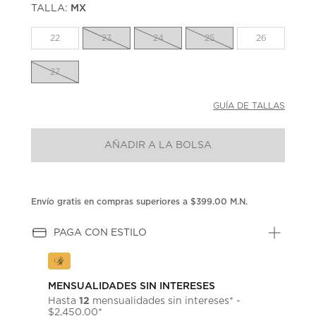
TALLA:
MX
Enlace
en
la
22
23
24
25
26
misma
página.
27
GUÍA DE TALLAS
AÑADIR A LA BOLSA
Envío gratis en compras superiores a $399.00 M.N.
PAGA CON ESTILO
MENSUALIDADES SIN INTERESES
12
Hasta
mensualidades sin intereses* -
$2,450.00*