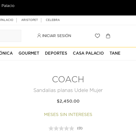
 Palacio
 PALACIO
ARISTOPET
CELEBRA
INICIAR SESIÓN
ÓNICA
GOURMET
DEPORTES
CASA PALACIO
TANE
COACH
Sandalias planas Udele Mujer
$2,450.00
MESES SIN INTERESES
(0)
Sin
puntuación.