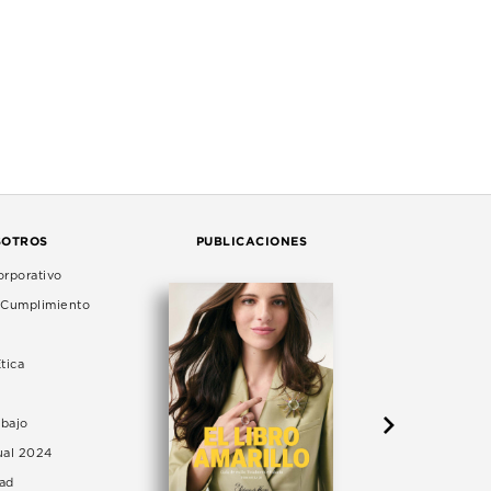
SOTROS
PUBLICACIONES
rporativo
e Cumplimiento
tica
abajo
ual 2024
dad