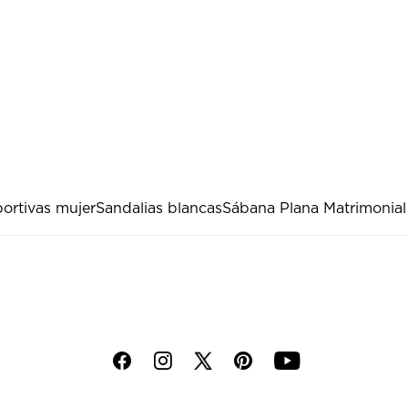
ortivas mujer
Sandalias blancas
Sábana Plana Matrimonial
f
i
p
y