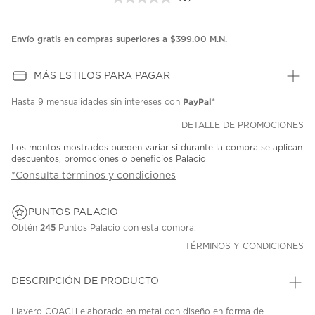
Sin
puntuación.
Enlace
en
Envío gratis en compras superiores a $399.00 M.N.
la
misma
página.
MÁS ESTILOS PARA PAGAR
PayPal
Hasta
9 mensualidades
sin intereses con
*
DETALLE DE PROMOCIONES
Los montos mostrados pueden variar si durante la compra se aplican
descuentos, promociones o beneficios Palacio
*Consulta términos y condiciones
PUNTOS PALACIO
Obtén
245
Puntos Palacio con esta compra.
TÉRMINOS Y CONDICIONES
DESCRIPCIÓN DE PRODUCTO
Llavero COACH elaborado en metal con diseño en forma de