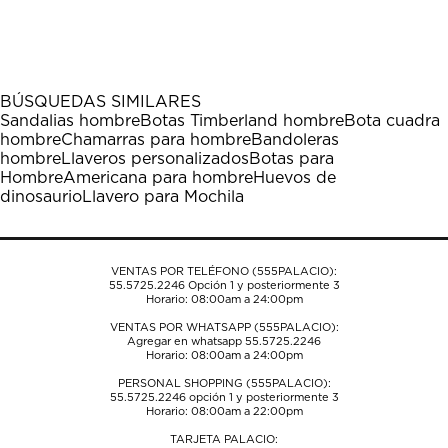
calificar
calificar
calificar
calificar
calificar
el
el
el
el
el
artículo
artículo
artículo
artículo
artículo
con
con
con
con
con
1
2
3
4
5
BÚSQUEDAS SIMILARES
estrella
estrellas.
estrellas.
estrellas.
estrellas.
Sandalias hombre
Botas Timberland hombre
Bota cuadra
Esta
Esta
Esta
Esta
Esta
hombre
Chamarras para hombre
Bandoleras
acción
acción
acción
acción
acción
hombre
Llaveros personalizados
Botas para
abrirá
abrirá
abrirá
abrirá
abrirá
Hombre
Americana para hombre
Huevos de
el
el
el
el
el
dinosaurio
Llavero para Mochila
formulario
formulario
formulario
formulario
formulario
de
de
de
de
de
envío.
envío.
envío.
envío.
envío.
VENTAS POR TELÉFONO (555PALACIO):
55.5725.2246
Opción 1 y posteriormente 3
Horario: 08:00am a 24:00pm
VENTAS POR WHATSAPP (555PALACIO):
Agregar en whatsapp 55.5725.2246
Horario: 08:00am a 24:00pm
PERSONAL SHOPPING (555PALACIO):
55.5725.2246
opción 1 y posteriormente 3
Horario: 08:00am a 22:00pm
TARJETA PALACIO: