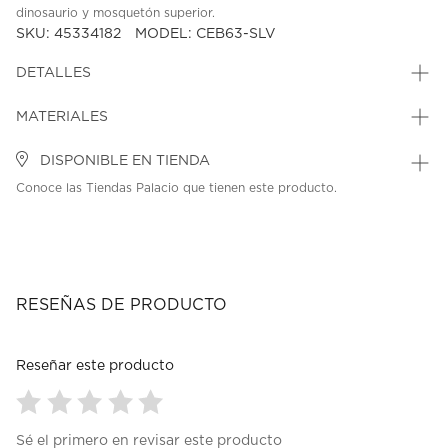
dinosaurio y mosquetón superior.
SKU: 45334182
MODEL: CEB63-SLV
DETALLES
MATERIALES
DISPONIBLE EN TIENDA
Conoce las Tiendas Palacio que tienen este producto.
RESEÑAS DE PRODUCTO
Reseñar este producto
Seleccionar
Seleccionar
Seleccionar
Seleccionar
Seleccionar
Sé el primero en revisar este producto
para
para
para
para
para