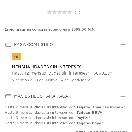
(0)
Sin
puntuación.
Enlace
en
Envío gratis en compras superiores a $399.00 M.N.
la
misma
página.
PAGA CON ESTILO
MENSUALIDADES SIN INTERESES
12
Hasta
mensualidades sin intereses* - $639.20*
Vigencia del 19 de Junio al 14 de Septiembre
MÁS ESTILOS PARA PAGAR
Tarjetas American Express
Hasta
9 mensualidades
sin intereses con
*
Tarjetas BBVA
Hasta
9 mensualidades
sin intereses con
*
PayPal
Hasta
9 mensualidades
sin intereses con
*
Tarjetas Bajio
Hasta
9 mensualidades
sin intereses con
*