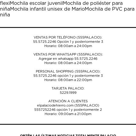
flexi
Mochila escolar juvenil
Mochila de poliéster para
abrirá
abrirá
abrirá
abrirá
abrirá
niña
Mochila infantil unisex de Mario
Mochila de PVC para
el
el
el
el
el
niña
formulario
formulario
formulario
formulario
formulario
de
de
de
de
de
envío.
envío.
envío.
envío.
envío.
VENTAS POR TELÉFONO (555PALACIO):
55.5725.2246
Opción 1 y posteriormente 3
Horario: 08:00am a 24:00pm
VENTAS POR WHATSAPP (555PALACIO):
Agregar en whatsapp 55.5725.2246
Horario: 08:00am a 24:00pm
PERSONAL SHOPPING (555PALACIO):
55.5725.2246
opción 1 y posteriormente 3
Horario: 08:00am a 22:00pm
TARJETA PALACIO:
5229.1999
ATENCIÓN A CLIENTES
elpalaciodehierro.com (555PALACIO)
5557252246
opción 1 y posteriormente 2
Horario: 09:00am a 21:00pm
OBTÉN LAS ÚLTIMAS NOTICIAS TOTALMENTE PALACIO