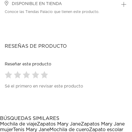
DISPONIBLE EN TIENDA
Conoce las Tiendas Palacio que tienen este producto.
RESEÑAS DE PRODUCTO
Reseñar este producto
Seleccionar
Seleccionar
Seleccionar
Seleccionar
Seleccionar
Sé el primero en revisar este producto
para
para
para
para
para
calificar
calificar
calificar
calificar
calificar
el
el
el
el
el
artículo
artículo
artículo
artículo
artículo
con
con
con
con
con
1
2
3
4
5
BÚSQUEDAS SIMILARES
estrella
estrellas.
estrellas.
estrellas.
estrellas.
Mochila de viaje
Zapatos Mary Jane
Zapatos Mary Jane
Esta
Esta
Esta
Esta
Esta
mujer
Tenis Mary Jane
Mochila de cuero
Zapato escolar
acción
acción
acción
acción
acción