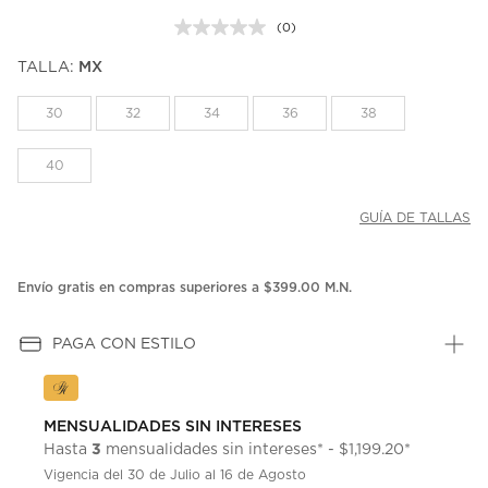
(0)
Sin
puntuación.
TALLA:
MX
Enlace
en
la
30
32
34
36
38
misma
página.
40
GUÍA DE TALLAS
Envío gratis en compras superiores a $399.00 M.N.
PAGA CON ESTILO
MENSUALIDADES SIN INTERESES
3
Hasta
mensualidades sin intereses* - $1,199.20*
Vigencia del 30 de Julio al 16 de Agosto