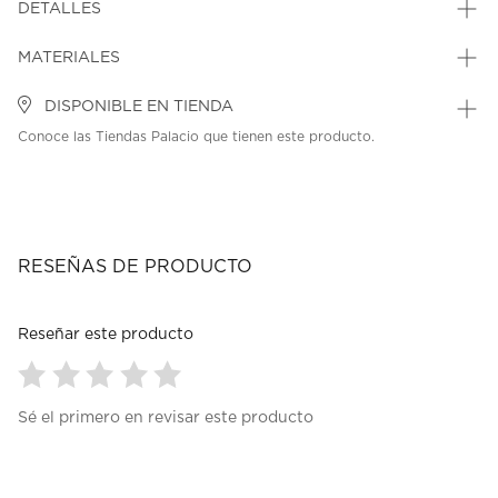
DETALLES
MATERIALES
DISPONIBLE EN TIENDA
Conoce las Tiendas Palacio que tienen este producto.
RESEÑAS DE PRODUCTO
Reseñar este producto
Seleccionar
Seleccionar
Seleccionar
Seleccionar
Seleccionar
Sé el primero en revisar este producto
para
para
para
para
para
calificar
calificar
calificar
calificar
calificar
el
el
el
el
el
artículo
artículo
artículo
artículo
artículo