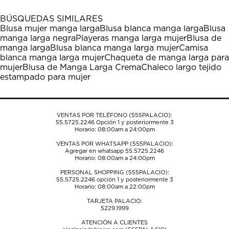
con
con
con
con
con
1
2
3
4
5
BÚSQUEDAS SIMILARES
estrella
estrellas.
estrellas.
estrellas.
estrellas.
Blusa mujer manga larga
Blusa blanca manga larga
Blusa
Esta
Esta
Esta
Esta
Esta
manga larga negra
Playeras manga larga mujer
Blusa de
acción
acción
acción
acción
acción
manga larga
Blusa blanca manga larga mujer
Camisa
abrirá
abrirá
abrirá
abrirá
abrirá
blanca manga larga mujer
Chaqueta de manga larga para
el
el
el
el
el
mujer
Blusa de Manga Larga Crema
Chaleco largo tejido
formulario
formulario
formulario
formulario
formulario
estampado para mujer
de
de
de
de
de
envío.
envío.
envío.
envío.
envío.
VENTAS POR TELÉFONO (555PALACIO):
55.5725.2246
Opción 1 y posteriormente 3
Horario: 08:00am a 24:00pm
VENTAS POR WHATSAPP (555PALACIO):
Agregar en whatsapp 55.5725.2246
Horario: 08:00am a 24:00pm
PERSONAL SHOPPING (555PALACIO):
55.5725.2246
opción 1 y posteriormente 3
Horario: 08:00am a 22:00pm
TARJETA PALACIO:
5229.1999
ATENCIÓN A CLIENTES