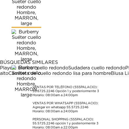
BÚSQUEDAS SIMILARES
Playera blanca cuello redondo
Sudadera cuello redondo
P
alto
Camiseta de cuello redondo lisa para hombre
Blusa L
VENTAS POR TELÉFONO (555PALACIO):
55.5725.2246
Opción 1 y posteriormente 3
Horario: 08:00am a 24:00pm
VENTAS POR WHATSAPP (555PALACIO):
Agregar en whatsapp 55.5725.2246
Horario: 08:00am a 24:00pm
PERSONAL SHOPPING (555PALACIO):
55.5725.2246
opción 1 y posteriormente 3
Horario: 08:00am a 22:00pm