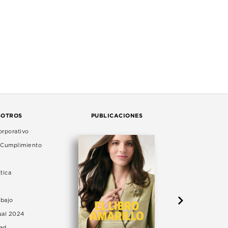
SOTROS
PUBLICACIONES
rporativo
e Cumplimiento
tica
abajo
ual 2024
dad