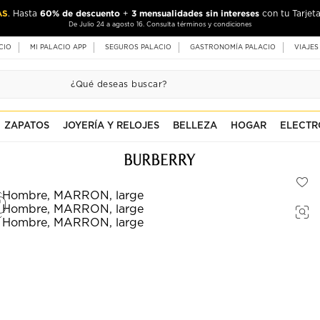
AS
60% de descuento
3 mensualidades sin intereses
. Hasta
+
con tu Tarjeta
De Julio 24 a agosto 16. Consulta términos y condiciones
CIO
MI PALACIO APP
SEGUROS PALACIO
GASTRONOMÍA PALACIO
VIAJES
ZAPATOS
JOYERÍA Y RELOJES
BELLEZA
HOGAR
ELECTR