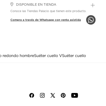
DISPONIBLE EN TIENDA
Conoce las Tiendas Palacio que tienen este producto.
Compra a través de Whatsapp con venta asistida
llo redondo hombre
Suéter cuello V
Suéter cuello
f
i
p
y