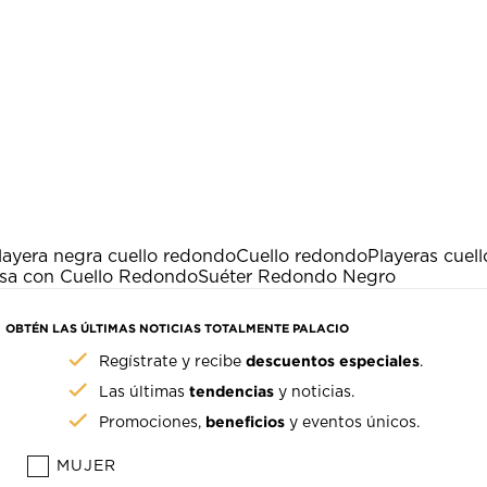
layera negra cuello redondo
Cuello redondo
Playeras cue
isa con Cuello Redondo
Suéter Redondo Negro
OBTÉN LAS ÚLTIMAS NOTICIAS TOTALMENTE PALACIO
descuentos especiales
Regístrate y recibe
.
tendencias
Las últimas
y noticias.
beneficios
Promociones,
y eventos únicos.
MUJER