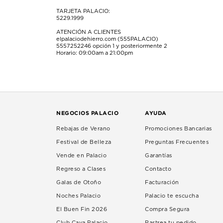
TARJETA PALACIO:
5229.1999
ATENCIÓN A CLIENTES
elpalaciodehierro.com (555PALACIO)
5557252246
opción 1 y posteriormente 2
Horario: 09:00am a 21:00pm
NEGOCIOS PALACIO
AYUDA
Rebajas de Verano
Promociones Bancarias
Festival de Belleza
Preguntas Frecuentes
Vende en Palacio
Garantías
Regreso a Clases
Contacto
Galas de Otoño
Facturación
Noches Palacio
Palacio te escucha
El Buen Fin 2026
Compra Segura
Club Cava Palacio
Rastrea tu pedido