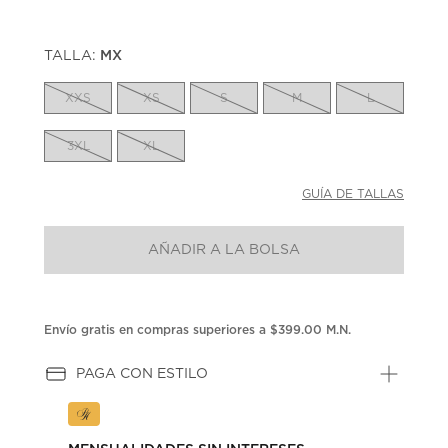
TALLA:
MX
XXS
XS
S
M
L
3XL
XL
GUÍA DE TALLAS
AÑADIR A LA BOLSA
Envío gratis en compras superiores a $399.00 M.N.
PAGA CON ESTILO