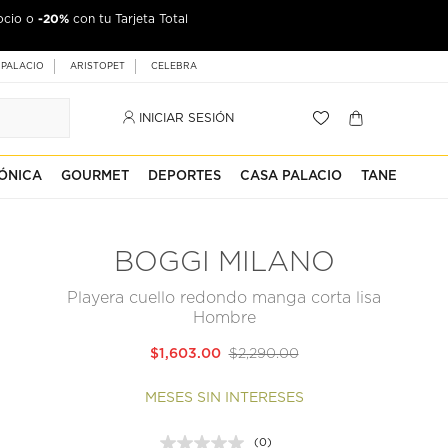
-20%
ocio o
con tu Tarjeta Total
 PALACIO
ARISTOPET
CELEBRA
INICIAR SESIÓN
ÓNICA
GOURMET
DEPORTES
CASA PALACIO
TANE
BOGGI MILANO
Playera cuello redondo manga corta lisa
Hombre
$1,603.00
$2,290.00
MESES SIN INTERESES
(0)