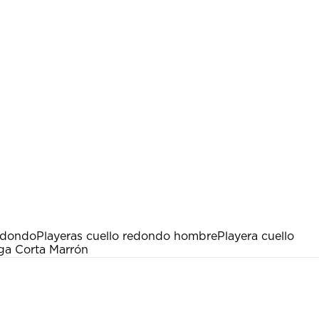
edondo
Playeras cuello redondo hombre
Playera cuello
ga Corta Marrón