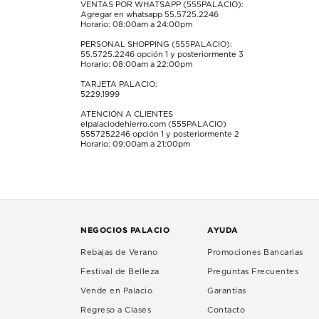
VENTAS POR WHATSAPP (555PALACIO):
Agregar en whatsapp 55.5725.2246
Horario: 08:00am a 24:00pm
PERSONAL SHOPPING (555PALACIO):
55.5725.2246
opción 1 y posteriormente 3
Horario: 08:00am a 22:00pm
TARJETA PALACIO:
5229.1999
ATENCIÓN A CLIENTES
elpalaciodehierro.com (555PALACIO)
5557252246
opción 1 y posteriormente 2
Horario: 09:00am a 21:00pm
NEGOCIOS PALACIO
AYUDA
Rebajas de Verano
Promociones Bancarias
Festival de Belleza
Preguntas Frecuentes
Vende en Palacio
Garantías
Regreso a Clases
Contacto