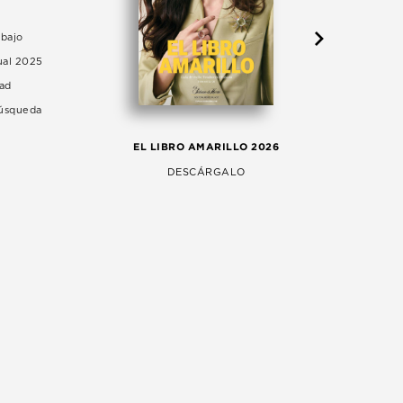
abajo
ual 2025
dad
Búsqueda
LA 
EL LIBRO AMARILLO 2026
AG
DESCÁRGALO