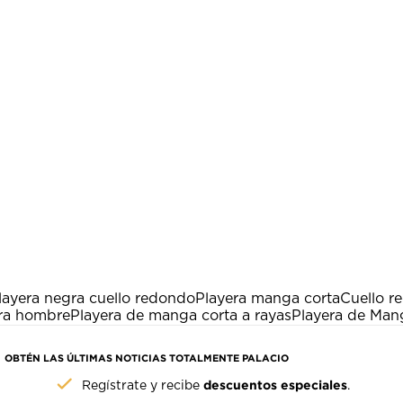
layera negra cuello redondo
Playera manga corta
Cuello r
ara hombre
Playera de manga corta a rayas
Playera de Man
OBTÉN LAS ÚLTIMAS NOTICIAS TOTALMENTE PALACIO
descuentos especiales
Regístrate y recibe
.