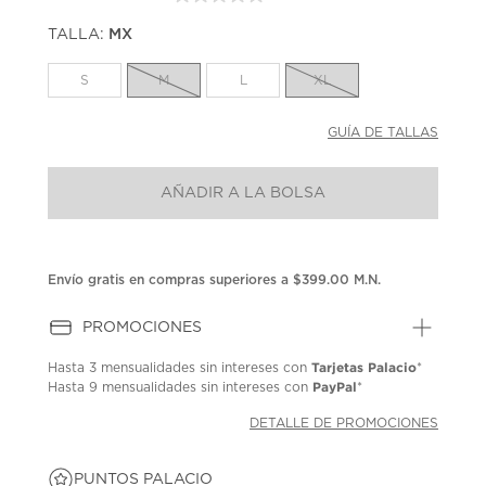
Sin
puntuación.
TALLA:
MX
Enlace
en
la
S
M
L
XL
misma
página.
GUÍA DE TALLAS
AÑADIR A LA BOLSA
Envío gratis en compras superiores a $399.00 M.N.
PROMOCIONES
Tarjetas Palacio
Hasta
3 mensualidades
sin intereses con
*
PayPal
Hasta
9 mensualidades
sin intereses con
*
DETALLE DE PROMOCIONES
PUNTOS PALACIO