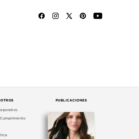
f
i
p
y
SOTROS
PUBLICACIONES
rporativo
e Cumplimiento
tica