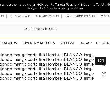
-10%
-15%
de un descuento adicional
con tu Tarjeta Palacio,
con tu Tarjeta S
De Agosto 7 al 9. Consulta términos y condiciones
CIO
MI PALACIO APP
SEGUROS PALACIO
GASTRONOMÍA PALACIO
VIAJES
ZAPATOS
JOYERÍA Y RELOJES
BELLEZA
HOGAR
ELECTR
-30%