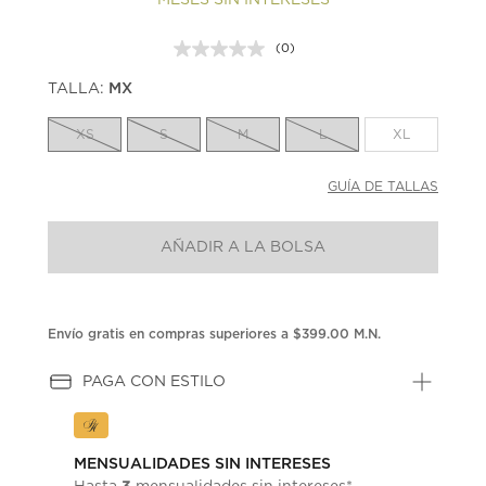
(0)
Sin
puntuación.
TALLA:
MX
Enlace
en
la
XS
S
M
L
XL
misma
página.
GUÍA DE TALLAS
AÑADIR A LA BOLSA
Envío gratis en compras superiores a $399.00 M.N.
PAGA CON ESTILO
MENSUALIDADES SIN INTERESES
3