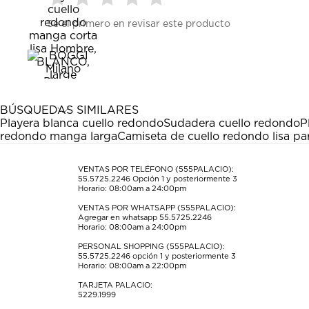
Seleccionar
Seleccionar
Seleccionar
Seleccionar
Seleccionar
Sé el primero en revisar este producto
para
para
para
para
para
calificar
calificar
calificar
calificar
calificar
el
el
el
el
el
artículo
artículo
artículo
artículo
artículo
con
con
con
con
con
1
2
3
4
5
estrella
estrellas.
estrellas.
estrellas.
estrellas.
BÚSQUEDAS SIMILARES
Esta
Esta
Esta
Esta
Esta
Playera blanca cuello redondo
Sudadera cuello redondo
P
acción
acción
acción
acción
acción
redondo manga larga
Camiseta de cuello redondo lisa p
abrirá
abrirá
abrirá
abrirá
abrirá
el
el
el
el
el
formulario
formulario
formulario
formulario
formulario
VENTAS POR TELÉFONO (555PALACIO):
55.5725.2246
Opción 1 y posteriormente 3
de
de
de
de
de
Horario: 08:00am a 24:00pm
envío.
envío.
envío.
envío.
envío.
VENTAS POR WHATSAPP (555PALACIO):
Agregar en whatsapp 55.5725.2246
Horario: 08:00am a 24:00pm
PERSONAL SHOPPING (555PALACIO):
55.5725.2246
opción 1 y posteriormente 3
Horario: 08:00am a 22:00pm
TARJETA PALACIO:
5229.1999