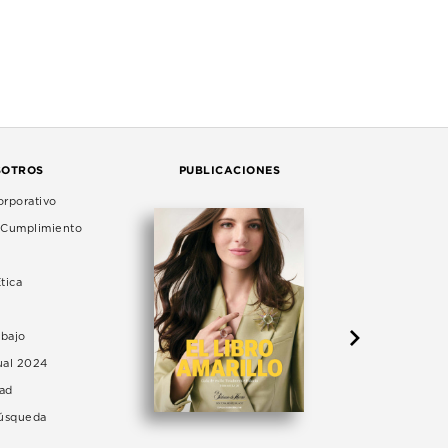
SOTROS
PUBLICACIONES
rporativo
e Cumplimiento
tica
abajo
ual 2024
dad
Búsqueda
LA 