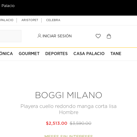
 Palacio
 PALACIO
ARISTOPET
CELEBRA
INICIAR SESIÓN
ÓNICA
GOURMET
DEPORTES
CASA PALACIO
TANE
BOGGI MILANO
Playera cuello redondo manga corta lisa
Hombre
$2,513.00
$3,590.00
MESES SIN INTERESES