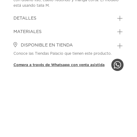
está usando talla M.
SKU: 45266230
MODEL: BO26P036901PLAY T99
DETALLES
MATERIALES
DISPONIBLE EN TIENDA
Conoce las Tiendas Palacio que tienen este producto.
Compra a través de Whatsapp con venta asistida