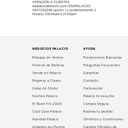
ATENCIÓN A CLIENTES
elpalaciodehierro.com (555PALACIO)
5557252246
opción 1 y posteriormente 2
Horario: 09:00am a 21:00pm
NEGOCIOS PALACIO
AYUDA
Rebajas de Verano
Promociones Bancarias
Festival de Belleza
Preguntas Frecuentes
Vende en Palacio
Garantías
Regreso a Clases
Contacto
Galas de Otoño
Facturación
Noches Palacio
Palacio te escucha
El Buen Fin 2026
Compra Segura
Club Cava Palacio
Rastrea tu pedido
Navidad Palacio
Términos y Condiciones
Amamos los Puntos
Canales Oficiales de