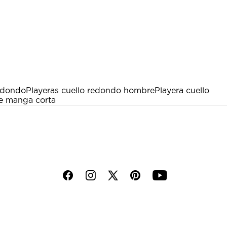
edondo
Playeras cuello redondo hombre
Playera cuello
de manga corta
f
i
p
y