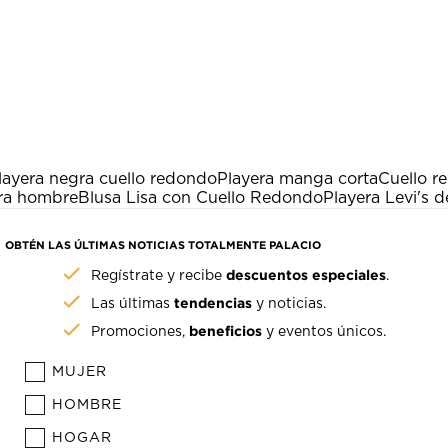
layera negra cuello redondo
Playera manga corta
Cuello r
ara hombre
Blusa Lisa con Cuello Redondo
Playera Levi's 
OBTÉN LAS ÚLTIMAS NOTICIAS TOTALMENTE PALACIO
descuentos especiales
Regístrate y recibe
.
tendencias
Las últimas
y noticias.
beneficios
Promociones,
y eventos únicos.
MUJER
HOMBRE
HOGAR