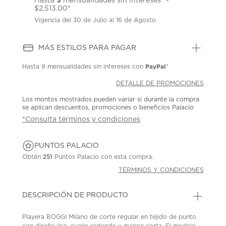
Hasta
mensualidades sin intereses* -
$2,513.00*
Vigencia del 30 de Julio al 16 de Agosto
MÁS ESTILOS PARA PAGAR
PayPal
Hasta
9 mensualidades
sin intereses con
*
DETALLE DE PROMOCIONES
Los montos mostrados pueden variar si durante la compra
se aplican descuentos, promociones o beneficios Palacio
*Consulta términos y condiciones
PUNTOS PALACIO
Obtén
251
Puntos Palacio con esta compra.
TÉRMINOS Y CONDICIONES
DESCRIPCIÓN DE PRODUCTO
Playera BOGGI Milano de corte regular en tejido de punto
con diseño liso, cuello redondo y manga corta. El modelo