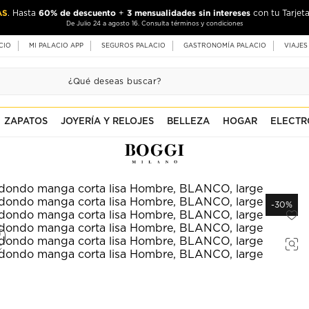
AS
60% de descuento
3 mensualidades sin intereses
. Hasta
+
con tu Tarjeta
De Julio 24 a agosto 16. Consulta términos y condiciones
CIO
MI PALACIO APP
SEGUROS PALACIO
GASTRONOMÍA PALACIO
VIAJES
ZAPATOS
JOYERÍA Y RELOJES
BELLEZA
HOGAR
ELECTR
-30%