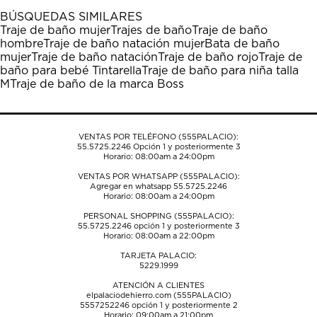
1
2
3
4
5
BÚSQUEDAS SIMILARES
estrella
estrellas.
estrellas.
estrellas.
estrellas.
Traje de baño mujer
Trajes de baño
Traje de baño
Esta
Esta
Esta
Esta
Esta
hombre
Traje de baño natación mujer
Bata de baño
acción
acción
acción
acción
acción
mujer
Traje de baño natación
Traje de baño rojo
Traje de
abrirá
abrirá
abrirá
abrirá
abrirá
baño para bebé Tintarella
Traje de baño para niña talla
el
el
el
el
el
M
Traje de baño de la marca Boss
formulario
formulario
formulario
formulario
formulario
de
de
de
de
de
envío.
envío.
envío.
envío.
envío.
VENTAS POR TELÉFONO (555PALACIO):
55.5725.2246
Opción 1 y posteriormente 3
Horario: 08:00am a 24:00pm
VENTAS POR WHATSAPP (555PALACIO):
Agregar en whatsapp 55.5725.2246
Horario: 08:00am a 24:00pm
PERSONAL SHOPPING (555PALACIO):
55.5725.2246
opción 1 y posteriormente 3
Horario: 08:00am a 22:00pm
TARJETA PALACIO:
5229.1999
ATENCIÓN A CLIENTES
elpalaciodehierro.com (555PALACIO)
5557252246
opción 1 y posteriormente 2
Horario: 09:00am a 21:00pm