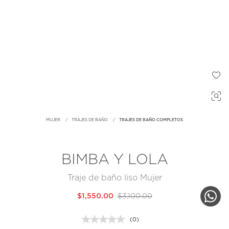
MUJER
TRAJES DE BAÑO
TRAJES DE BAÑO COMPLETOS
BIMBA Y LOLA
Traje de baño liso Mujer
$1,550.00
$3,100.00
(0)
Sin