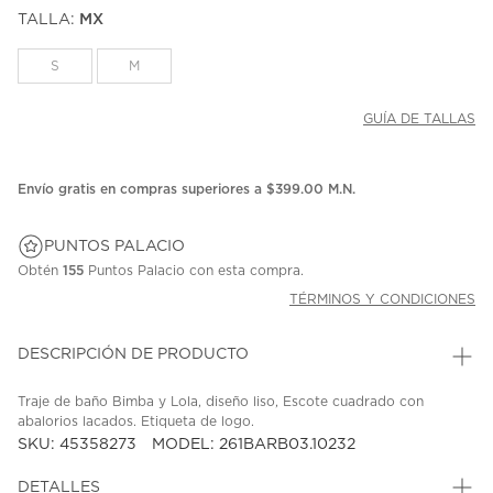
puntuación.
TALLA:
MX
Enlace
en
la
S
M
misma
página.
GUÍA DE TALLAS
Envío gratis en compras superiores a $399.00 M.N.
PUNTOS PALACIO
Obtén
155
Puntos Palacio con esta compra.
TÉRMINOS Y CONDICIONES
DESCRIPCIÓN DE PRODUCTO
Traje de baño Bimba y Lola, diseño liso, Escote cuadrado con
abalorios lacados. Etiqueta de logo.
SKU: 45358273
MODEL: 261BARB03.10232
DETALLES