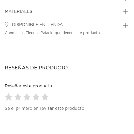
MATERIALES
DISPONIBLE EN TIENDA
Conoce las Tiendas Palacio que tienen este producto.
RESEÑAS DE PRODUCTO
Reseñar este producto
Seleccionar
Seleccionar
Seleccionar
Seleccionar
Seleccionar
Sé el primero en revisar este producto
para
para
para
para
para
calificar
calificar
calificar
calificar
calificar
el
el
el
el
el
artículo
artículo
artículo
artículo
artículo
con
con
con
con
con