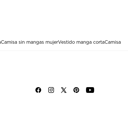
a
Camisa sin mangas mujer
Vestido manga corta
Camisa
f
i
p
y