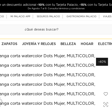
-10%
-15%
de un descuento adicional
con tu Tarjeta Palacio,
con tu Tarjeta S
De Agosto 7 al 9. Consulta términos y condiciones
CIO
MI PALACIO APP
SEGUROS PALACIO
GASTRONOMÍA PALACIO
VIAJES
ZAPATOS
JOYERÍA Y RELOJES
BELLEZA
HOGAR
ELECTR
-40%