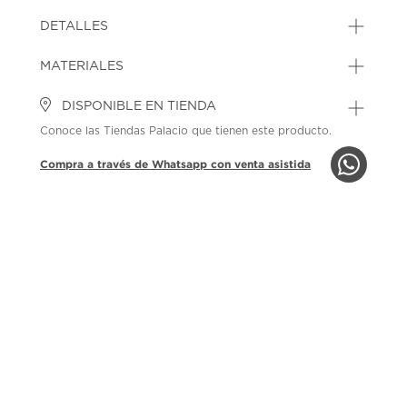
SKU: 45217609
MODEL: 261BR2029.11430
DETALLES
MATERIALES
DISPONIBLE EN TIENDA
Conoce las Tiendas Palacio que tienen este producto.
Compra a través de Whatsapp con venta asistida