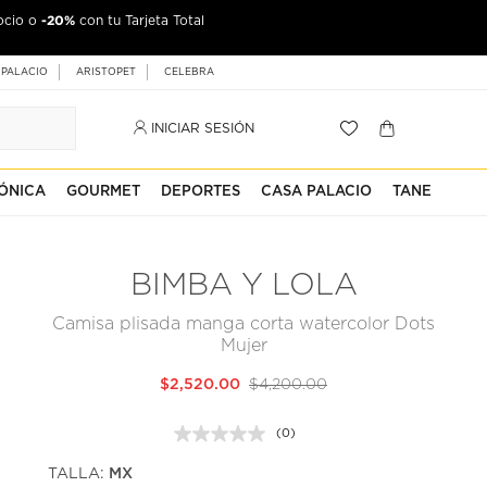
-20%
ocio o
con tu Tarjeta Total
 PALACIO
ARISTOPET
CELEBRA
INICIAR SESIÓN
ÓNICA
GOURMET
DEPORTES
CASA PALACIO
TANE
BIMBA Y LOLA
Camisa plisada manga corta watercolor Dots
Mujer
$2,520.00
$4,200.00
(0)
Sin
puntuación.
TALLA:
MX
Enlace