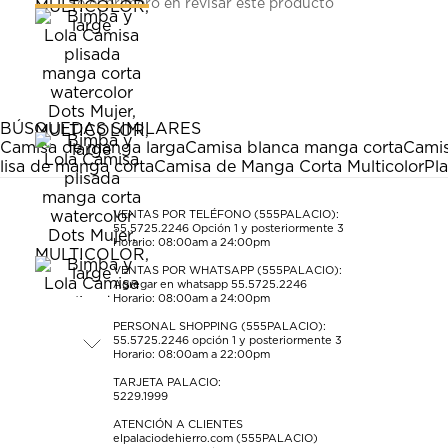
Sé el primero en revisar este producto
para
para
para
para
para
calificar
calificar
calificar
calificar
calificar
el
el
el
el
el
artículo
artículo
artículo
artículo
artículo
con
con
con
con
con
1
2
3
4
5
estrella
estrellas.
estrellas.
estrellas.
estrellas.
BÚSQUEDAS SIMILARES
Esta
Esta
Esta
Esta
Esta
Camisa de manga larga
Camisa blanca manga corta
Camis
acción
acción
acción
acción
acción
lisa de manga corta
Camisa de Manga Corta Multicolor
Pl
abrirá
abrirá
abrirá
abrirá
abrirá
el
el
el
el
el
formulario
formulario
formulario
formulario
formulario
VENTAS POR TELÉFONO (555PALACIO):
55.5725.2246
Opción 1 y posteriormente 3
de
de
de
de
de
Horario: 08:00am a 24:00pm
envío.
envío.
envío.
envío.
envío.
VENTAS POR WHATSAPP (555PALACIO):
Agregar en whatsapp 55.5725.2246
Horario: 08:00am a 24:00pm
PERSONAL SHOPPING (555PALACIO):
55.5725.2246
opción 1 y posteriormente 3
Horario: 08:00am a 22:00pm
TARJETA PALACIO:
5229.1999
ATENCIÓN A CLIENTES
elpalaciodehierro.com (555PALACIO)