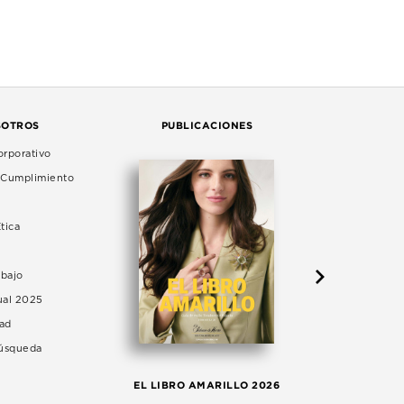
SOTROS
PUBLICACIONES
rporativo
e Cumplimiento
tica
abajo
ual 2025
dad
Búsqueda
LA 
EL LIBRO AMARILLO 2026
AG