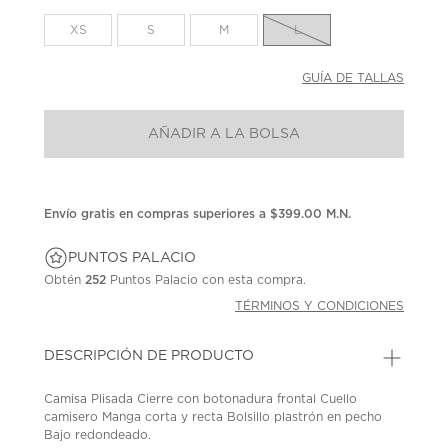
en
la
XS
S
M
L
misma
página.
GUÍA DE TALLAS
AÑADIR A LA BOLSA
Envío gratis en compras superiores a $399.00 M.N.
PUNTOS PALACIO
Obtén
252
Puntos Palacio con esta compra.
TÉRMINOS Y CONDICIONES
DESCRIPCIÓN DE PRODUCTO
Camisa Plisada Cierre con botonadura frontal Cuello
camisero Manga corta y recta Bolsillo plastrón en pecho
Bajo redondeado.