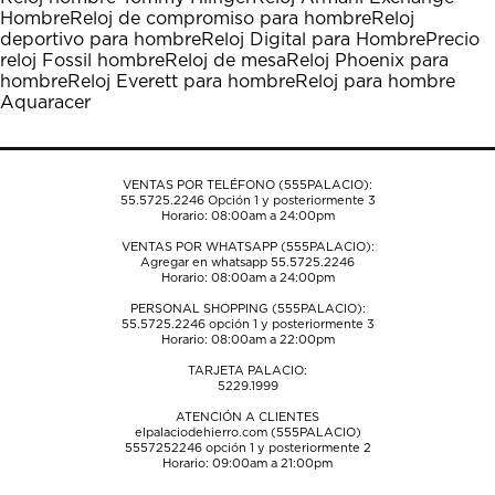
Hombre
Reloj de compromiso para hombre
Reloj
deportivo para hombre
Reloj Digital para Hombre
Precio
reloj Fossil hombre
Reloj de mesa
Reloj Phoenix para
hombre
Reloj Everett para hombre
Reloj para hombre
Aquaracer
VENTAS POR TELÉFONO (555PALACIO):
55.5725.2246
Opción 1 y posteriormente 3
Horario: 08:00am a 24:00pm
VENTAS POR WHATSAPP (555PALACIO):
Agregar en whatsapp 55.5725.2246
Horario: 08:00am a 24:00pm
PERSONAL SHOPPING (555PALACIO):
55.5725.2246
opción 1 y posteriormente 3
Horario: 08:00am a 22:00pm
TARJETA PALACIO:
5229.1999
ATENCIÓN A CLIENTES
elpalaciodehierro.com (555PALACIO)
5557252246
opción 1 y posteriormente 2
Horario: 09:00am a 21:00pm