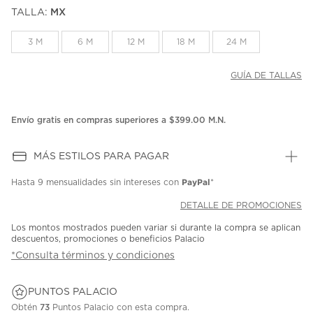
puntuación.
TALLA:
MX
Enlace
en
la
3 M
6 M
12 M
18 M
24 M
misma
página.
GUÍA DE TALLAS
Envío gratis en compras superiores a $399.00 M.N.
MÁS ESTILOS PARA PAGAR
PayPal
Hasta
9 mensualidades
sin intereses con
*
DETALLE DE PROMOCIONES
Los montos mostrados pueden variar si durante la compra se aplican
descuentos, promociones o beneficios Palacio
*Consulta términos y condiciones
PUNTOS PALACIO
Obtén
73
Puntos Palacio con esta compra.