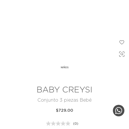
NIÑOS
BABY CREYSI
Conjunto 3 piezas Bebé
$729.00
(0)
Sin