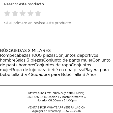
Reseñar este producto
Seleccionar
Seleccionar
Seleccionar
Seleccionar
Seleccionar
Sé el primero en revisar este producto
para
para
para
para
para
calificar
calificar
calificar
calificar
calificar
el
el
el
el
el
artículo
artículo
artículo
artículo
artículo
con
con
con
con
con
1
2
3
4
5
BÚSQUEDAS SIMILARES
estrella
estrellas.
estrellas.
estrellas.
estrellas.
Rompecabezas 1000 piezas
Conjuntos deportivos
Esta
Esta
Esta
Esta
Esta
hombre
Salas 3 piezas
Conjunto de pants mujer
Conjunto
acción
acción
acción
acción
acción
de pants hombre
Conjuntos de ropa
Conjuntos
abrirá
abrirá
abrirá
abrirá
abrirá
mujer
Ropa de lujo para bebé en una pieza
Playera para
el
el
el
el
el
bebé talla 3 a 4
Sudadera para Bebé Talla 3 Años
formulario
formulario
formulario
formulario
formulario
de
de
de
de
de
envío.
envío.
envío.
envío.
envío.
VENTAS POR TELÉFONO (555PALACIO):
55.5725.2246
Opción 1 y posteriormente 3
Horario: 08:00am a 24:00pm
VENTAS POR WHATSAPP (555PALACIO):
Agregar en whatsapp 55.5725.2246