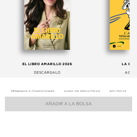
EL LIBRO AMARILLO 2026
LA GAC
DESCÁRGALO
AGOS
TÉRMINOS Y CONDICIONES
AVISO DE PRIVACIDAD
POLITICAS
AÑADIR A LA BOLSA