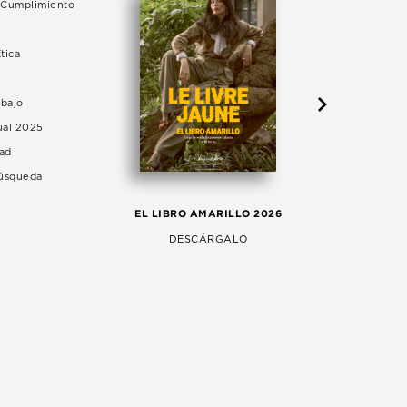
e Cumplimiento
tica
abajo
ual 2025
dad
Búsqueda
LA 
EL LIBRO AMARILLO 2026
AG
DESCÁRGALO