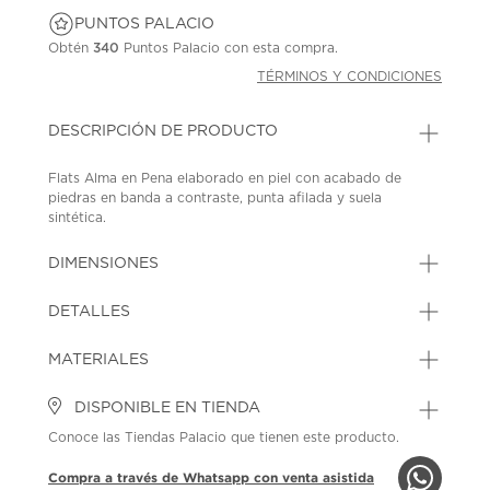
PUNTOS PALACIO
Obtén
340
Puntos Palacio con esta compra.
TÉRMINOS Y CONDICIONES
DESCRIPCIÓN DE PRODUCTO
Flats Alma en Pena elaborado en piel con acabado de
piedras en banda a contraste, punta afilada y suela
sintética.
SKU: 45476166
MODEL: API250136-ME-0068
DIMENSIONES
DETALLES
MATERIALES
DISPONIBLE EN TIENDA
Conoce las Tiendas Palacio que tienen este producto.
Compra a través de Whatsapp con venta asistida