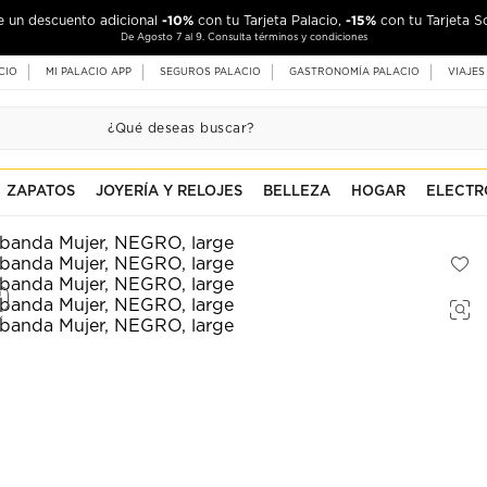
-10%
-15%
de un descuento adicional
con tu Tarjeta Palacio,
con tu Tarjeta S
De Agosto 7 al 9. Consulta términos y condiciones
CIO
MI PALACIO APP
SEGUROS PALACIO
GASTRONOMÍA PALACIO
VIAJES
ZAPATOS
JOYERÍA Y RELOJES
BELLEZA
HOGAR
ELECTR