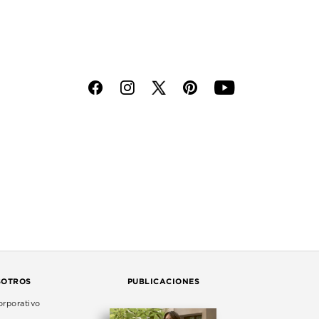
f
i
p
y
SOTROS
PUBLICACIONES
rporativo