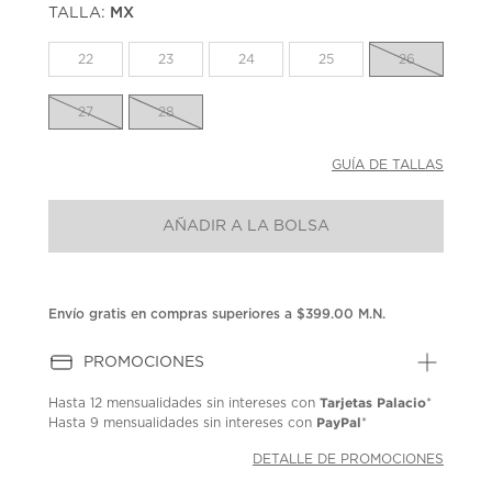
TALLA:
MX
Enlace
en
la
22
23
24
25
26
misma
página.
27
28
GUÍA DE TALLAS
AÑADIR A LA BOLSA
Envío gratis en compras superiores a $399.00 M.N.
PROMOCIONES
Tarjetas Palacio
Hasta
12 mensualidades
sin intereses con
*
PayPal
Hasta
9 mensualidades
sin intereses con
*
DETALLE DE PROMOCIONES