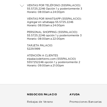
el
el
el
el
el
formulario
formulario
formulario
formulario
formulario
VENTAS POR TELÉFONO (555PALACIO):
55.5725.2246
Opción 1 y posteriormente 3
de
de
de
de
de
Horario: 08:00am a 24:00pm
envío.
envío.
envío.
envío.
envío.
VENTAS POR WHATSAPP (555PALACIO):
Agregar en whatsapp 55.5725.2246
Horario: 08:00am a 24:00pm
PERSONAL SHOPPING (555PALACIO):
55.5725.2246
opción 1 y posteriormente 3
Horario: 08:00am a 22:00pm
TARJETA PALACIO:
5229.1999
ATENCIÓN A CLIENTES
elpalaciodehierro.com (555PALACIO)
5557252246
opción 1 y posteriormente 2
Horario: 09:00am a 21:00pm
NEGOCIOS PALACIO
AYUDA
Rebajas de Verano
Promociones Bancarias