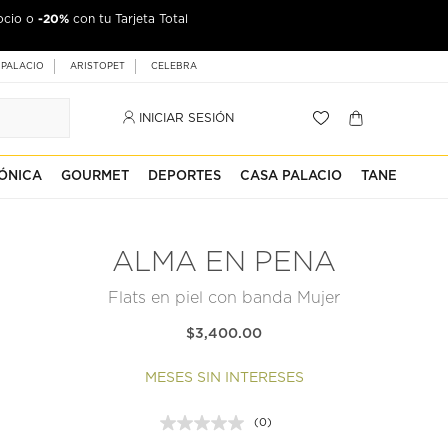
-20%
ocio o
con tu Tarjeta Total
 PALACIO
ARISTOPET
CELEBRA
INICIAR SESIÓN
ÓNICA
GOURMET
DEPORTES
CASA PALACIO
TANE
ALMA EN PENA
Flats en piel con banda Mujer
$3,400.00
MESES SIN INTERESES
(0)
Sin
puntuación.