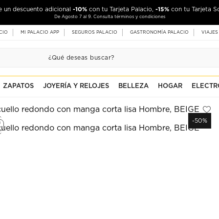
-10%
-15%
de un descuento adicional
con tu Tarjeta Palacio,
con tu Tarjeta S
De Agosto 7 al 9. Consulta términos y condiciones
CIO
MI PALACIO APP
SEGUROS PALACIO
GASTRONOMÍA PALACIO
VIAJES
ZAPATOS
JOYERÍA Y RELOJES
BELLEZA
HOGAR
ELECTR
-50%