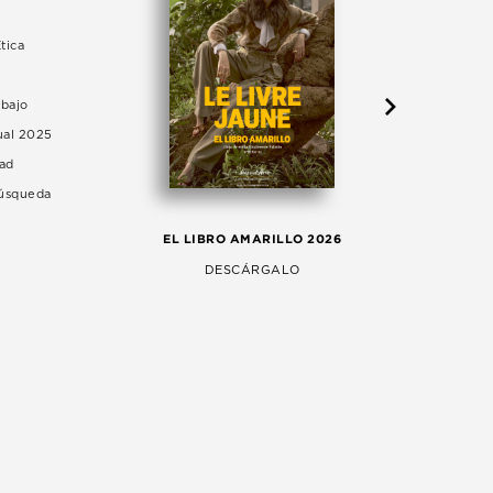
tica
abajo
ual 2025
dad
Búsqueda
LA 
EL LIBRO AMARILLO 2026
AG
DESCÁRGALO