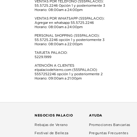
formulario
formulario
formulario
formulario
formulario
VENTAS POR TELÉFONO (555PALACIO):
55.5725.2246
Opción 1 y posteriormente 3
de
de
de
de
de
Horario: 08:00am a 24:00pm
envío.
envío.
envío.
envío.
envío.
VENTAS POR WHATSAPP (555PALACIO):
Agregar en whatsapp 55.5725.2246
Horario: 08:00am a 24:00pm
PERSONAL SHOPPING (555PALACIO):
55.5725.2246
opción 1 y posteriormente 3
Horario: 08:00am a 22:00pm
TARJETA PALACIO:
5229.1999
ATENCIÓN A CLIENTES
elpalaciodehierro.com (555PALACIO)
5557252246
opción 1 y posteriormente 2
Horario: 09:00am a 21:00pm
NEGOCIOS PALACIO
AYUDA
Rebajas de Verano
Promociones Bancarias
Festival de Belleza
Preguntas Frecuentes