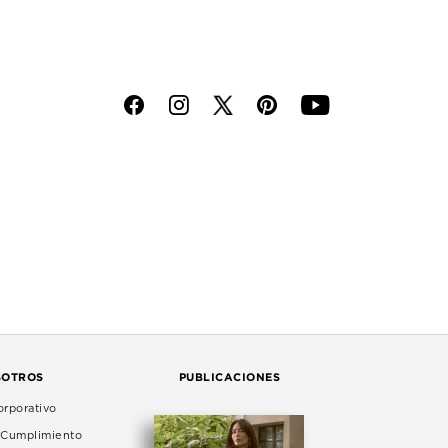
f
i
p
y
SOTROS
PUBLICACIONES
rporativo
e Cumplimiento