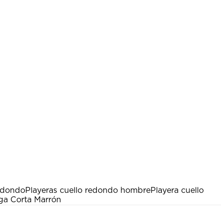
edondo
Playeras cuello redondo hombre
Playera cuello
ga Corta Marrón