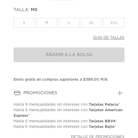
Sin
puntuación.
TALLA:
MX
Enlace
en
la
S
M
L
XL
XXL
misma
página.
GUÍA DE TALLAS
AÑADIR A LA BOLSA
Envío gratis en compras superiores a $399.00 M.N.
PROMOCIONES
Tarjetas Palacio
Hasta
9 mensualidades
sin intereses con
*
Tarjetas American
Hasta
6 mensualidades
sin intereses con
Express
*
Tarjetas BBVA
Hasta
6 mensualidades
sin intereses con
*
Tarjetas Bajio
Hasta
6 mensualidades
sin intereses con
*
DETALLE DE PROMOCIONES