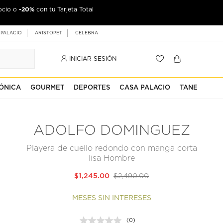
-20%
ocio o
con tu Tarjeta Total
 PALACIO
ARISTOPET
CELEBRA
INICIAR SESIÓN
ÓNICA
GOURMET
DEPORTES
CASA PALACIO
TANE
ADOLFO DOMINGUEZ
Playera de cuello redondo con manga corta
lisa Hombre
$1,245.00
$2,490.00
MESES SIN INTERESES
(0)