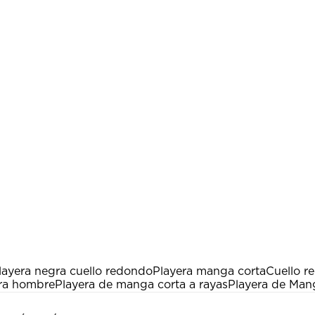
layera negra cuello redondo
Playera manga corta
Cuello r
ara hombre
Playera de manga corta a rayas
Playera de Man