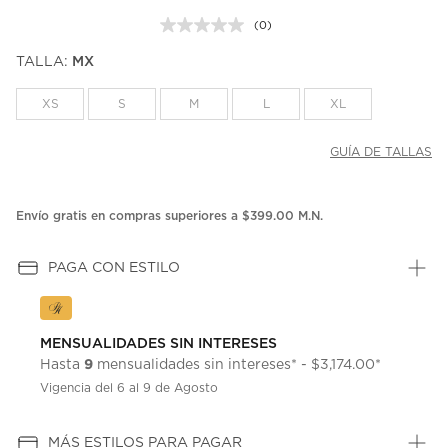
(0)
Sin
puntuación.
TALLA:
MX
Enlace
en
la
XS
S
M
L
XL
misma
página.
GUÍA DE TALLAS
Envío gratis en compras superiores a $399.00 M.N.
PAGA CON ESTILO
MENSUALIDADES SIN INTERESES
9
Hasta
mensualidades sin intereses* - $3,174.00*
Vigencia del 6 al 9 de Agosto
MÁS ESTILOS PARA PAGAR