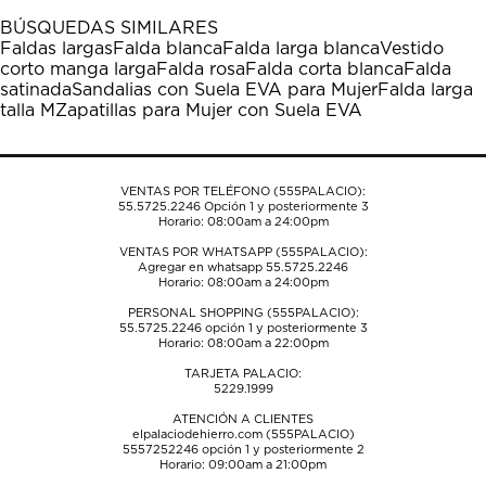
1
2
3
4
5
BÚSQUEDAS SIMILARES
estrella
estrellas.
estrellas.
estrellas.
estrellas.
Faldas largas
Falda blanca
Falda larga blanca
Vestido
Esta
Esta
Esta
Esta
Esta
corto manga larga
Falda rosa
Falda corta blanca
Falda
acción
acción
acción
acción
acción
satinada
Sandalias con Suela EVA para Mujer
Falda larga
abrirá
abrirá
abrirá
abrirá
abrirá
talla M
Zapatillas para Mujer con Suela EVA
el
el
el
el
el
formulario
formulario
formulario
formulario
formulario
de
de
de
de
de
envío.
envío.
envío.
envío.
envío.
VENTAS POR TELÉFONO (555PALACIO):
55.5725.2246
Opción 1 y posteriormente 3
Horario: 08:00am a 24:00pm
VENTAS POR WHATSAPP (555PALACIO):
Agregar en whatsapp 55.5725.2246
Horario: 08:00am a 24:00pm
PERSONAL SHOPPING (555PALACIO):
55.5725.2246
opción 1 y posteriormente 3
Horario: 08:00am a 22:00pm
TARJETA PALACIO:
5229.1999
ATENCIÓN A CLIENTES
elpalaciodehierro.com (555PALACIO)
5557252246
opción 1 y posteriormente 2
Horario: 09:00am a 21:00pm