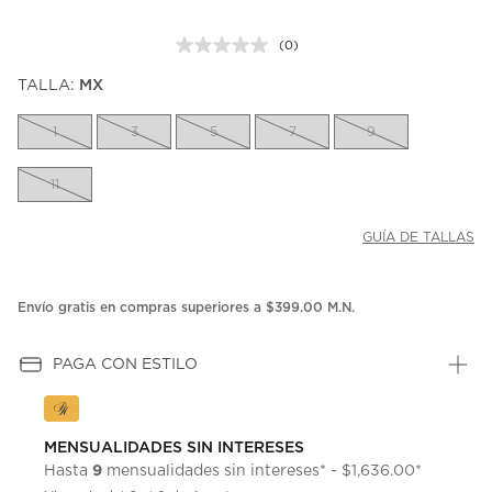
(0)
Sin
puntuación.
TALLA:
MX
Enlace
en
la
1
3
5
7
9
misma
página.
11
GUÍA DE TALLAS
Envío gratis en compras superiores a $399.00 M.N.
PAGA CON ESTILO
MENSUALIDADES SIN INTERESES
9
Hasta
mensualidades sin intereses* - $1,636.00*