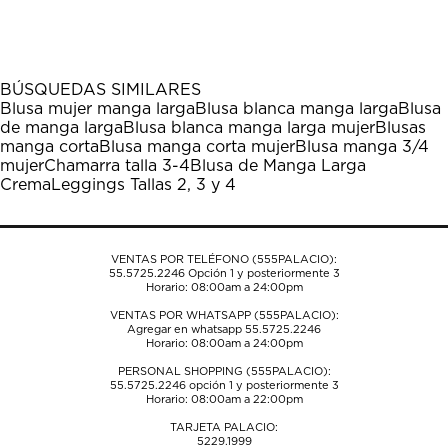
calificar
calificar
calificar
calificar
calificar
el
el
el
el
el
artículo
artículo
artículo
artículo
artículo
con
con
con
con
con
1
2
3
4
5
BÚSQUEDAS SIMILARES
estrella
estrellas.
estrellas.
estrellas.
estrellas.
Blusa mujer manga larga
Blusa blanca manga larga
Blusa
Esta
Esta
Esta
Esta
Esta
de manga larga
Blusa blanca manga larga mujer
Blusas
acción
acción
acción
acción
acción
manga corta
Blusa manga corta mujer
Blusa manga 3/4
abrirá
abrirá
abrirá
abrirá
abrirá
mujer
Chamarra talla 3-4
Blusa de Manga Larga
el
el
el
el
el
Crema
Leggings Tallas 2, 3 y 4
formulario
formulario
formulario
formulario
formulario
de
de
de
de
de
envío.
envío.
envío.
envío.
envío.
VENTAS POR TELÉFONO (555PALACIO):
55.5725.2246
Opción 1 y posteriormente 3
Horario: 08:00am a 24:00pm
VENTAS POR WHATSAPP (555PALACIO):
Agregar en whatsapp 55.5725.2246
Horario: 08:00am a 24:00pm
PERSONAL SHOPPING (555PALACIO):
55.5725.2246
opción 1 y posteriormente 3
Horario: 08:00am a 22:00pm
TARJETA PALACIO:
5229.1999