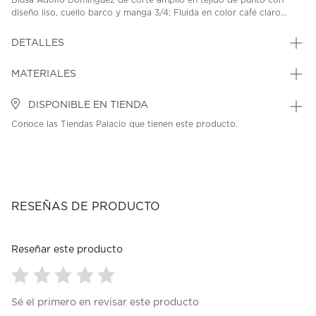
Blusa Adolfo Dominguez de corte amplio en tejido de punto con
diseño liso, cuello barco y manga 3/4; Fluida en color café claro...
DETALLES
MATERIALES
DISPONIBLE EN TIENDA
Conoce las Tiendas Palacio que tienen este producto.
RESEÑAS DE PRODUCTO
Reseñar este producto
Seleccionar
Seleccionar
Seleccionar
Seleccionar
Seleccionar
Sé el primero en revisar este producto
para
para
para
para
para