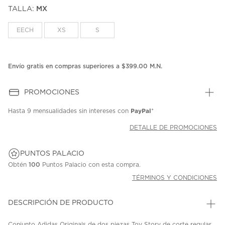
puntuación.
TALLA:
MX
Enlace
en
la
EECH
XS
S
misma
página.
Envío gratis en compras superiores a $399.00 M.N.
PROMOCIONES
PayPal
Hasta
9 mensualidades
sin intereses con
*
DETALLE DE PROMOCIONES
PUNTOS PALACIO
Obtén
100
Puntos Palacio con esta compra.
TÉRMINOS Y CONDICIONES
DESCRIPCIÓN DE PRODUCTO
Conjunto Adidas Originals de dos piezas Toy Story de corte regular