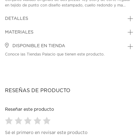
en tejido de punto con diseño estampado, cuello redondo y ma...
DETALLES
MATERIALES
DISPONIBLE EN TIENDA
Conoce las Tiendas Palacio que tienen este producto.
RESEÑAS DE PRODUCTO
Reseñar este producto
Seleccionar
Seleccionar
Seleccionar
Seleccionar
Seleccionar
Sé el primero en revisar este producto
para
para
para
para
para