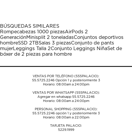
calificar
calificar
calificar
calificar
calificar
el
el
el
el
el
artículo
artículo
artículo
artículo
artículo
con
con
con
con
con
1
2
3
4
5
BÚSQUEDAS SIMILARES
estrella
estrellas.
estrellas.
estrellas.
estrellas.
Rompecabezas 1000 piezas
AirPods 2
Esta
Esta
Esta
Esta
Esta
Generación
Minisplit 2 toneladas
Conjuntos deportivos
acción
acción
acción
acción
acción
hombre
SSD 2TB
Salas 3 piezas
Conjunto de pants
abrirá
abrirá
abrirá
abrirá
abrirá
mujer
Leggings Talla 2
Conjunto Leggings Niña
Set de
el
el
el
el
el
bóxer de 2 piezas para hombre
formulario
formulario
formulario
formulario
formulario
de
de
de
de
de
envío.
envío.
envío.
envío.
envío.
VENTAS POR TELÉFONO (555PALACIO):
55.5725.2246
Opción 1 y posteriormente 3
Horario: 08:00am a 24:00pm
VENTAS POR WHATSAPP (555PALACIO):
Agregar en whatsapp 55.5725.2246
Horario: 08:00am a 24:00pm
PERSONAL SHOPPING (555PALACIO):
55.5725.2246
opción 1 y posteriormente 3
Horario: 08:00am a 22:00pm
TARJETA PALACIO:
5229.1999