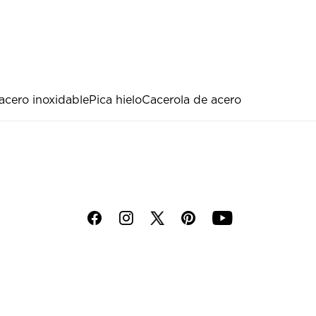
acero inoxidable
Pica hielo
Cacerola de acero
f
i
p
y