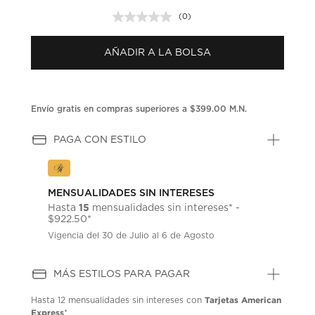
(0)
Sin
puntuación.
Enlace
AÑADIR A LA BOLSA
en
la
misma
página.
Envío gratis en compras superiores a $399.00 M.N.
PAGA CON ESTILO
MENSUALIDADES SIN INTERESES
15
Hasta
mensualidades sin intereses* -
$922.50*
Vigencia del 30 de Julio al 6 de Agosto
MÁS ESTILOS PARA PAGAR
Tarjetas American
Hasta
12 mensualidades
sin intereses con
Express
*