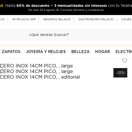
AS
60% de descuento
3 mensualidades sin intereses
. Hasta
+
con tu Tarjeta
De Julio 24 a agosto 16. Consulta términos y condiciones
CIO
MI PALACIO APP
SEGUROS PALACIO
GASTRONOMÍA PALACIO
VIAJES
ZAPATOS
JOYERÍA Y RELOJES
BELLEZA
HOGAR
ELECTR
-25%