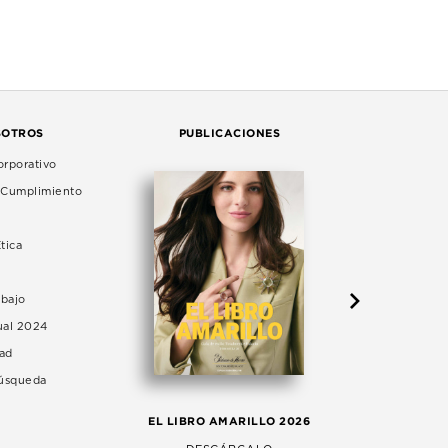
SOTROS
PUBLICACIONES
rporativo
e Cumplimiento
tica
abajo
ual 2024
dad
Búsqueda
LA 
EL LIBRO AMARILLO 2026
AG