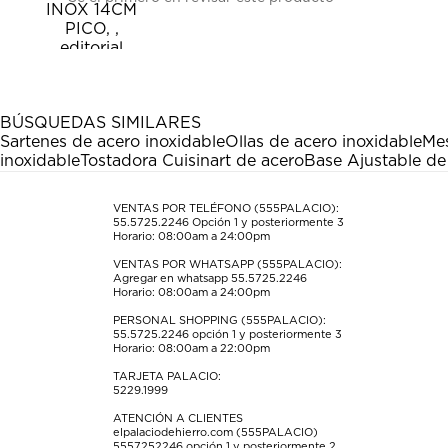
para
para
para
para
para
calificar
calificar
calificar
calificar
calificar
el
el
el
el
el
artículo
artículo
artículo
artículo
artículo
con
con
con
con
con
1
2
3
4
5
estrella
estrellas.
estrellas.
estrellas.
estrellas.
BÚSQUEDAS SIMILARES
Esta
Esta
Esta
Esta
Esta
Sartenes de acero inoxidable
Ollas de acero inoxidable
Mes
acción
acción
acción
acción
acción
inoxidable
Tostadora Cuisinart de acero
Base Ajustable de
abrirá
abrirá
abrirá
abrirá
abrirá
el
el
el
el
el
formulario
formulario
formulario
formulario
formulario
VENTAS POR TELÉFONO (555PALACIO):
55.5725.2246
Opción 1 y posteriormente 3
de
de
de
de
de
Horario: 08:00am a 24:00pm
envío.
envío.
envío.
envío.
envío.
VENTAS POR WHATSAPP (555PALACIO):
Agregar en whatsapp 55.5725.2246
Horario: 08:00am a 24:00pm
PERSONAL SHOPPING (555PALACIO):
55.5725.2246
opción 1 y posteriormente 3
Horario: 08:00am a 22:00pm
TARJETA PALACIO:
5229.1999
ATENCIÓN A CLIENTES
elpalaciodehierro.com (555PALACIO)
5557252246
opción 1 y posteriormente 2