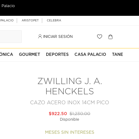
 Palacio
 PALACIO
ARISTOPET
CELEBRA
INICIAR SESIÓN
ÓNICA
GOURMET
DEPORTES
CASA PALACIO
TANE
ZWILLING J. A.
HENCKELS
CAZO ACERO INOX 14CM PICO
$922.50
$1,230.00
Disponible
MESES SIN INTERESES