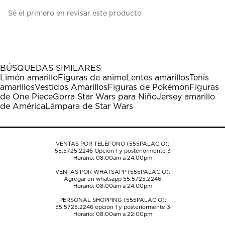
Seleccionar
Seleccionar
Seleccionar
Seleccionar
Seleccionar
Sé el primero en revisar este producto
para
para
para
para
para
calificar
calificar
calificar
calificar
calificar
el
el
el
el
el
artículo
artículo
artículo
artículo
artículo
con
con
con
con
con
1
2
3
4
5
BÚSQUEDAS SIMILARES
estrella
estrellas.
estrellas.
estrellas.
estrellas.
Limón amarillo
Figuras de anime
Lentes amarillos
Tenis
Esta
Esta
Esta
Esta
Esta
amarillos
Vestidos Amarillos
Figuras de Pokémon
Figuras
acción
acción
acción
acción
acción
de One Piece
Gorra Star Wars para Niño
Jersey amarillo
abrirá
abrirá
abrirá
abrirá
abrirá
de América
Lámpara de Star Wars
el
el
el
el
el
formulario
formulario
formulario
formulario
formulario
de
de
de
de
de
envío.
envío.
envío.
envío.
envío.
VENTAS POR TELÉFONO (555PALACIO):
55.5725.2246
Opción 1 y posteriormente 3
Horario: 08:00am a 24:00pm
VENTAS POR WHATSAPP (555PALACIO):
Agregar en whatsapp 55.5725.2246
Horario: 08:00am a 24:00pm
PERSONAL SHOPPING (555PALACIO):
55.5725.2246
opción 1 y posteriormente 3
Horario: 08:00am a 22:00pm