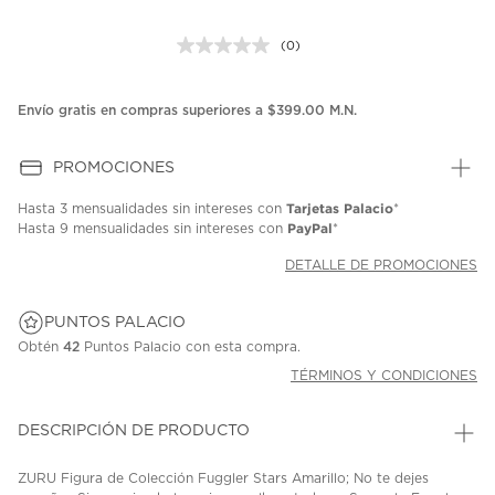
(0)
Sin
puntuación.
Enlace
en
Envío gratis en compras superiores a $399.00 M.N.
la
misma
página.
PROMOCIONES
Tarjetas Palacio
Hasta
3 mensualidades
sin intereses con
*
PayPal
Hasta
9 mensualidades
sin intereses con
*
DETALLE DE PROMOCIONES
PUNTOS PALACIO
Obtén
42
Puntos Palacio con esta compra.
TÉRMINOS Y CONDICIONES
DESCRIPCIÓN DE PRODUCTO
ZURU Figura de Colección Fuggler Stars Amarillo; No te dejes