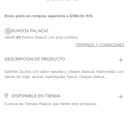
Sin
puntuación.
Enlace
en
Envío gratis en compras superiores a $399.00 M.N.
la
misma
página.
PUNTOS PALACIO
Obtén
63
Puntos Palacio con esta compra.
TÉRMINOS Y CONDICIONES
DESCRIPCIÓN DE PRODUCTO
Galletas Zuckys con sabor naranja y chispas blancas. Elaboradas con
harina de trigo, azúcar, mantequilla, huevo, chispas blanca...
DISPONIBLE EN TIENDA
Conoce las Tiendas Palacio que tienen este producto.