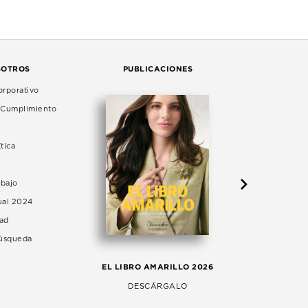
SOTROS
PUBLICACIONES
rporativo
e Cumplimiento
tica
abajo
ual 2024
dad
Búsqueda
LA 
EL LIBRO AMARILLO 2026
AG
DESCÁRGALO