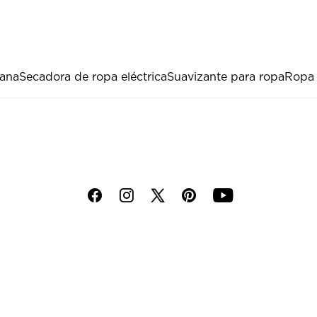
ana
Secadora de ropa eléctrica
Suavizante para ropa
Ropa
f
i
p
y