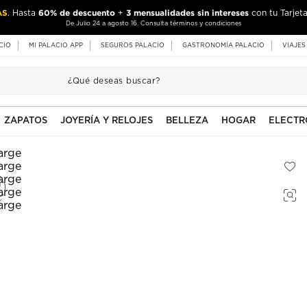
AS
60% de descuento
3 mensualidades sin intereses
. Hasta
+
con tu Tarjeta
De Julio 24 a agosto 16. Consulta términos y condiciones
CIO
MI PALACIO APP
SEGUROS PALACIO
GASTRONOMÍA PALACIO
VIAJES
ZAPATOS
JOYERÍA Y RELOJES
BELLEZA
HOGAR
ELECTR