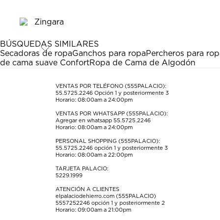
el
el
el
el
el
artículo
artículo
artículo
artículo
artículo
con
con
con
con
con
1
2
3
4
5
estrella
estrellas.
estrellas.
estrellas.
estrellas.
BÚSQUEDAS SIMILARES
Esta
Esta
Esta
Esta
Esta
Secadoras de ropa
Ganchos para ropa
Percheros para rop
acción
acción
acción
acción
acción
de cama suave Confort
Ropa de Cama de Algodón
abrirá
abrirá
abrirá
abrirá
abrirá
el
el
el
el
el
formulario
formulario
formulario
formulario
formulario
VENTAS POR TELÉFONO (555PALACIO):
55.5725.2246
Opción 1 y posteriormente 3
de
de
de
de
de
Horario: 08:00am a 24:00pm
envío.
envío.
envío.
envío.
envío.
VENTAS POR WHATSAPP (555PALACIO):
Agregar en whatsapp 55.5725.2246
Horario: 08:00am a 24:00pm
PERSONAL SHOPPING (555PALACIO):
55.5725.2246
opción 1 y posteriormente 3
Horario: 08:00am a 22:00pm
TARJETA PALACIO:
5229.1999
ATENCIÓN A CLIENTES
elpalaciodehierro.com (555PALACIO)
5557252246
opción 1 y posteriormente 2
Horario: 09:00am a 21:00pm