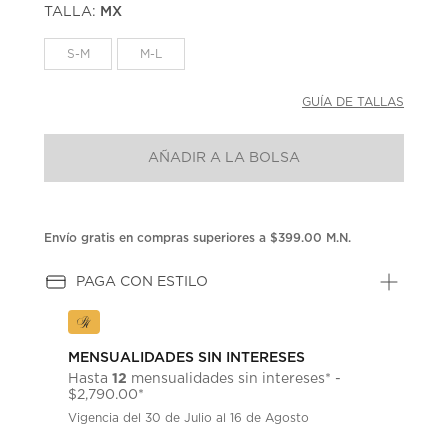
TALLA:
MX
Enlace
en
la
S-M
M-L
misma
página.
GUÍA DE TALLAS
AÑADIR A LA BOLSA
Envío gratis en compras superiores a $399.00 M.N.
PAGA CON ESTILO
MENSUALIDADES SIN INTERESES
12
Hasta
mensualidades sin intereses* -
$2,790.00*
Vigencia del 30 de Julio al 16 de Agosto