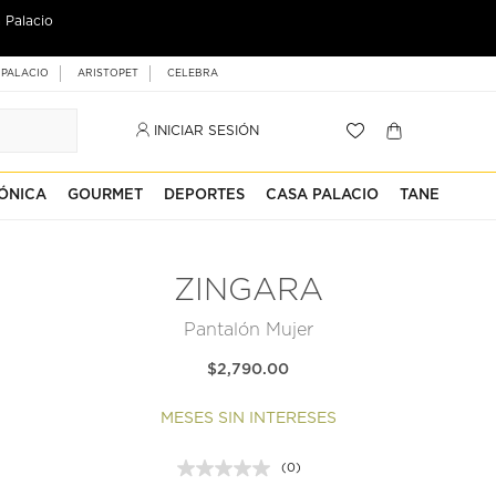
 Palacio
 PALACIO
ARISTOPET
CELEBRA
INICIAR SESIÓN
ÓNICA
GOURMET
DEPORTES
CASA PALACIO
TANE
ZINGARA
Pantalón Mujer
$2,790.00
MESES SIN INTERESES
(0)
Sin
puntuación.