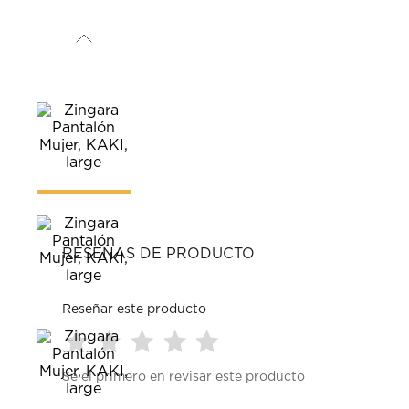
RESEÑAS DE PRODUCTO
Reseñar este producto
Seleccionar
Seleccionar
Seleccionar
Seleccionar
Seleccionar
Sé el primero en revisar este producto
para
para
para
para
para
calificar
calificar
calificar
calificar
calificar