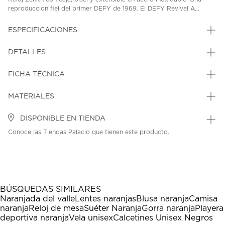
reproducción fiel del primer DEFY de 1969. El DEFY Revival A...
ESPECIFICACIONES
DETALLES
FICHA TÉCNICA
MATERIALES
DISPONIBLE EN TIENDA
Conoce las Tiendas Palacio que tienen este producto.
BÚSQUEDAS SIMILARES
Naranjada del valle
Lentes naranjas
Blusa naranja
Camisa
naranja
Reloj de mesa
Suéter Naranja
Gorra naranja
Playera
deportiva naranja
Vela unisex
Calcetines Unisex Negros