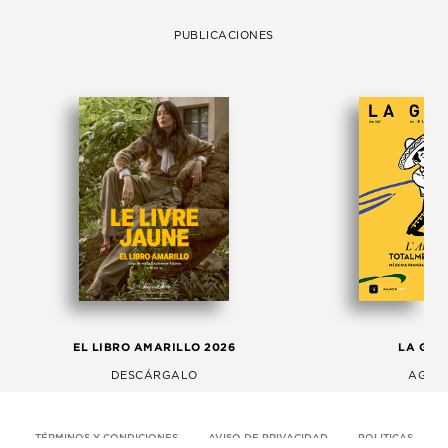
PUBLICACIONES
EL LIBRO AMARILLO 2026
LA GAC
DESCÁRGALO
AGOS
TÉRMINOS Y CONDICIONES
AVISO DE PRIVACIDAD
POLITICAS