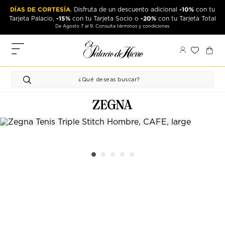
Ir
Ir
DÍAS DE CORTESÍA
-10%
. Disfruta de un descuento adicional
con tu
al
al
-15%
-20%
Tarjeta Palacio,
con tu Tarjeta Socio o
con tu Tarjeta Total
contenido
contenido
De Agosto 7 al 9. Consulta términos y condiciones
principal
de
pie
MIS
de
PEDIDOS
página
FAVORITOS
PERFIL
DIRECCIONES
MÉTODOS
DE PAGO
CERRAR
SESIÓN