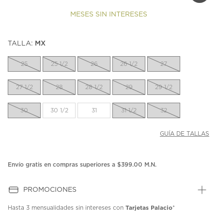
MESES SIN INTERESES
TALLA:
MX
25
25 1/2
26
26 1/2
27
27 1/2
28
28 1/2
29
29 1/2
30
30 1/2
31
31 1/2
32
GUÍA DE TALLAS
Envío gratis en compras superiores a $399.00 M.N.
PROMOCIONES
Tarjetas Palacio
Hasta
3 mensualidades
sin intereses con
*