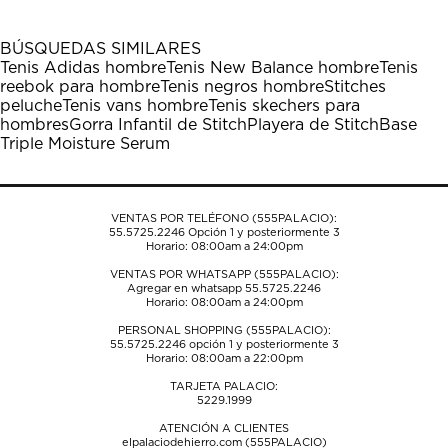
BÚSQUEDAS SIMILARES
Tenis Adidas hombre
Tenis New Balance hombre
Tenis
reebok para hombre
Tenis negros hombre
Stitches
peluche
Tenis vans hombre
Tenis skechers para
hombres
Gorra Infantil de Stitch
Playera de Stitch
Base
Triple Moisture Serum
VENTAS POR TELÉFONO (555PALACIO):
55.5725.2246
Opción 1 y posteriormente 3
Horario: 08:00am a 24:00pm
VENTAS POR WHATSAPP (555PALACIO):
Agregar en whatsapp 55.5725.2246
Horario: 08:00am a 24:00pm
PERSONAL SHOPPING (555PALACIO):
55.5725.2246
opción 1 y posteriormente 3
Horario: 08:00am a 22:00pm
TARJETA PALACIO:
5229.1999
ATENCIÓN A CLIENTES
elpalaciodehierro.com (555PALACIO)