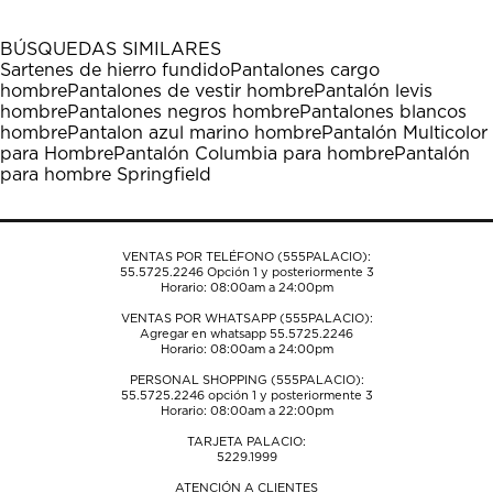
BÚSQUEDAS SIMILARES
Sartenes de hierro fundido
Pantalones cargo
hombre
Pantalones de vestir hombre
Pantalón levis
hombre
Pantalones negros hombre
Pantalones blancos
hombre
Pantalon azul marino hombre
Pantalón Multicolor
para Hombre
Pantalón Columbia para hombre
Pantalón
para hombre Springfield
VENTAS POR TELÉFONO (555PALACIO):
55.5725.2246
Opción 1 y posteriormente 3
Horario: 08:00am a 24:00pm
VENTAS POR WHATSAPP (555PALACIO):
Agregar en whatsapp 55.5725.2246
Horario: 08:00am a 24:00pm
PERSONAL SHOPPING (555PALACIO):
55.5725.2246
opción 1 y posteriormente 3
Horario: 08:00am a 22:00pm
TARJETA PALACIO:
5229.1999
ATENCIÓN A CLIENTES