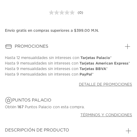
(0)
Sin
puntuación.
Enlace
en
Envío gratis en compras superiores a $399.00 M.N.
la
misma
página.
PROMOCIONES
Tarjetas Palacio
Hasta
12 mensualidades
sin intereses con
*
Tarjetas American Express
Hasta
9 mensualidades
sin intereses con
*
Tarjetas BBVA
Hasta
9 mensualidades
sin intereses con
*
PayPal
Hasta
9 mensualidades
sin intereses con
*
DETALLE DE PROMOCIONES
PUNTOS PALACIO
Obtén
167
Puntos Palacio con esta compra.
TÉRMINOS Y CONDICIONES
DESCRIPCIÓN DE PRODUCTO