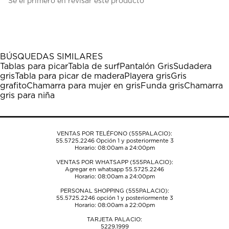
Sé el primero en revisar este producto
para
para
para
para
para
calificar
calificar
calificar
calificar
calificar
el
el
el
el
el
artículo
artículo
artículo
artículo
artículo
con
con
con
con
con
1
2
3
4
5
BÚSQUEDAS SIMILARES
estrella
estrellas.
estrellas.
estrellas.
estrellas.
Tablas para picar
Tabla de surf
Pantalón Gris
Sudadera
Esta
Esta
Esta
Esta
Esta
gris
Tabla para picar de madera
Playera gris
Gris
acción
acción
acción
acción
acción
grafito
Chamarra para mujer en gris
Funda gris
Chamarra
abrirá
abrirá
abrirá
abrirá
abrirá
gris para niña
el
el
el
el
el
formulario
formulario
formulario
formulario
formulario
de
de
de
de
de
envío.
envío.
envío.
envío.
envío.
VENTAS POR TELÉFONO (555PALACIO):
55.5725.2246
Opción 1 y posteriormente 3
Horario: 08:00am a 24:00pm
VENTAS POR WHATSAPP (555PALACIO):
Agregar en whatsapp 55.5725.2246
Horario: 08:00am a 24:00pm
PERSONAL SHOPPING (555PALACIO):
55.5725.2246
opción 1 y posteriormente 3
Horario: 08:00am a 22:00pm
TARJETA PALACIO:
5229.1999