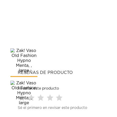
RESEÑAS DE PRODUCTO
Reseñar este producto
Seleccionar
Seleccionar
Seleccionar
Seleccionar
Seleccionar
Sé el primero en revisar este producto
para
para
para
para
para
calificar
calificar
calificar
calificar
calificar