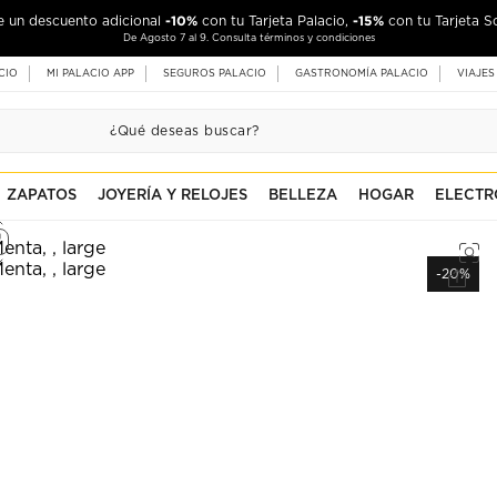
-10%
-15%
de un descuento adicional
con tu Tarjeta Palacio,
con tu Tarjeta S
De Agosto 7 al 9. Consulta términos y condiciones
CIO
MI PALACIO APP
SEGUROS PALACIO
GASTRONOMÍA PALACIO
VIAJES
ZAPATOS
JOYERÍA Y RELOJES
BELLEZA
HOGAR
ELECTR
-20%