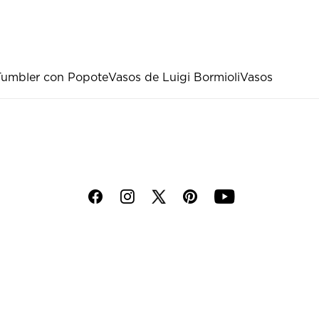
Tumbler con Popote
Vasos de Luigi Bormioli
Vasos
f
i
p
y