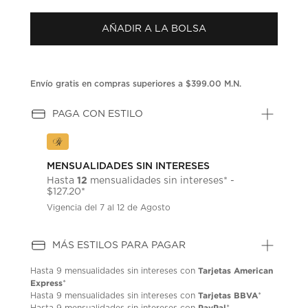
puntuación.
Enlace
AÑADIR A LA BOLSA
en
la
misma
página.
Envío gratis en compras superiores a $399.00 M.N.
PAGA CON ESTILO
MENSUALIDADES SIN INTERESES
12
Hasta
mensualidades sin intereses* -
$127.20*
Vigencia del 7 al 12 de Agosto
MÁS ESTILOS PARA PAGAR
Tarjetas American
Hasta
9 mensualidades
sin intereses con
Express
*
Tarjetas BBVA
Hasta
9 mensualidades
sin intereses con
*
PayPal
Hasta
9 mensualidades
sin intereses con
*