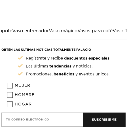
opote
Vaso entrenador
Vaso mágico
Vasos para café
Vaso 
OBTÉN LAS ÚLTIMAS NOTICIAS TOTALMENTE PALACIO
descuentos especiales
Regístrate y recibe
.
tendencias
Las últimas
y noticias.
beneficios
Promociones,
y eventos únicos.
MUJER
HOMBRE
HOGAR
SUSCRIBIRME
TU CORREO ELECTRÓNICO