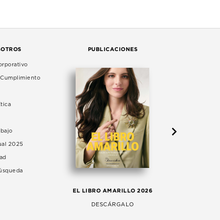
SOTROS
PUBLICACIONES
rporativo
e Cumplimiento
tica
abajo
ual 2025
dad
Búsqueda
LA 
EL LIBRO AMARILLO 2026
AG
DESCÁRGALO