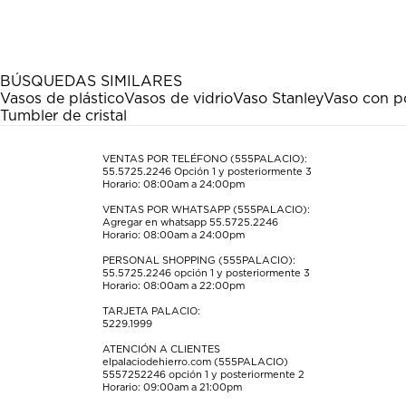
el
el
el
el
el
artículo
artículo
artículo
artículo
artículo
con
con
con
con
con
1
2
3
4
5
estrella
estrellas.
estrellas.
estrellas.
estrellas.
BÚSQUEDAS SIMILARES
Esta
Esta
Esta
Esta
Esta
Vasos de plástico
Vasos de vidrio
Vaso Stanley
Vaso con p
acción
acción
acción
acción
acción
Tumbler de cristal
abrirá
abrirá
abrirá
abrirá
abrirá
el
el
el
el
el
formulario
formulario
formulario
formulario
formulario
VENTAS POR TELÉFONO (555PALACIO):
55.5725.2246
Opción 1 y posteriormente 3
de
de
de
de
de
Horario: 08:00am a 24:00pm
envío.
envío.
envío.
envío.
envío.
VENTAS POR WHATSAPP (555PALACIO):
Agregar en whatsapp 55.5725.2246
Horario: 08:00am a 24:00pm
PERSONAL SHOPPING (555PALACIO):
55.5725.2246
opción 1 y posteriormente 3
Horario: 08:00am a 22:00pm
TARJETA PALACIO:
5229.1999
ATENCIÓN A CLIENTES
elpalaciodehierro.com (555PALACIO)
5557252246
opción 1 y posteriormente 2
Horario: 09:00am a 21:00pm