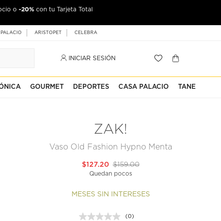
-20%
ocio o
con tu Tarjeta Total
 PALACIO
ARISTOPET
CELEBRA
INICIAR SESIÓN
ÓNICA
GOURMET
DEPORTES
CASA PALACIO
TANE
ZAK!
Vaso Old Fashion Hypno Menta
$127.20
$159.00
Quedan pocos
MESES SIN INTERESES
(0)
Sin