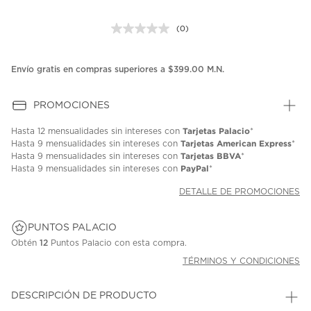
(0)
Sin
puntuación.
Enlace
en
Envío gratis en compras superiores a $399.00 M.N.
la
misma
página.
PROMOCIONES
Tarjetas Palacio
Hasta
12 mensualidades
sin intereses con
*
Tarjetas American Express
Hasta
9 mensualidades
sin intereses con
*
Tarjetas BBVA
Hasta
9 mensualidades
sin intereses con
*
PayPal
Hasta
9 mensualidades
sin intereses con
*
DETALLE DE PROMOCIONES
PUNTOS PALACIO
Obtén
12
Puntos Palacio con esta compra.
TÉRMINOS Y CONDICIONES
DESCRIPCIÓN DE PRODUCTO