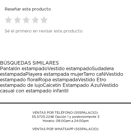
Reseñar este producto
Seleccionar
Seleccionar
Seleccionar
Seleccionar
Seleccionar
Sé el primero en revisar este producto
para
para
para
para
para
calificar
calificar
calificar
calificar
calificar
el
el
el
el
el
artículo
artículo
artículo
artículo
artículo
con
con
con
con
con
1
2
3
4
5
BÚSQUEDAS SIMILARES
estrella
estrellas.
estrellas.
estrellas.
estrellas.
Pantalón estampado
Vestido estampado
Sudadera
Esta
Esta
Esta
Esta
Esta
estampada
Playera estampada mujer
Tarro café
Vestido
acción
acción
acción
acción
acción
estampado floral
Ropa estampada
Vestido Etro
abrirá
abrirá
abrirá
abrirá
abrirá
estampado de lujo
Calcetín Estampado Azul
Vestido
el
el
el
el
el
casual con estampado infantil
formulario
formulario
formulario
formulario
formulario
de
de
de
de
de
envío.
envío.
envío.
envío.
envío.
VENTAS POR TELÉFONO (555PALACIO):
55.5725.2246
Opción 1 y posteriormente 3
Horario: 08:00am a 24:00pm
VENTAS POR WHATSAPP (555PALACIO):